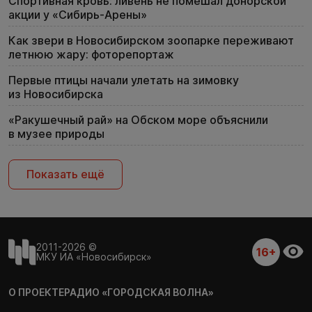
Спортивная кровь: ливень не помешал донорской
акции у «Сибирь-Арены»
Как звери в Новосибирском зоопарке переживают
летнюю жару: фоторепортаж
Первые птицы начали улетать на зимовку
из Новосибирска
«Ракушечный рай» на Обском море объяснили
в музее природы
Показать ещё
2011-2026 ©
16+
МКУ ИА «Новосибирск»
О ПРОЕКТЕ
РАДИО «ГОРОДСКАЯ ВОЛНА»