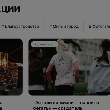
КЦИИ
# Благоустройство
# Милый город
# Фотогал
9 дней назад
:
«Устали по жизни — начните
а
бегать» — создатель