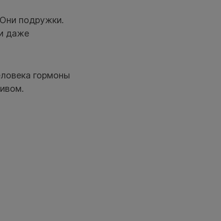
 Они подружки.
 и даже
еловека гормоны
тивом.