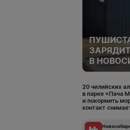
ПУШИСТА
ЗАРЯДИТ
В НОВОС
20 чилийских а
в парке «Пача 
и покормить мор
контакт снимае
Новосибир