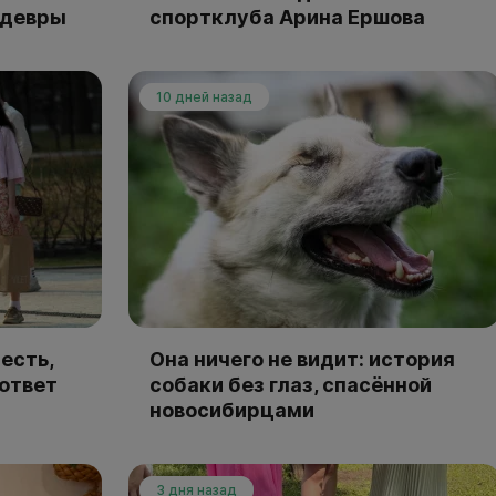
едевры
спортклуба Арина Ершова
10 дней назад
есть,
Она ничего не видит: история
 ответ
собаки без глаз, спасённой
новосибирцами
3 дня назад