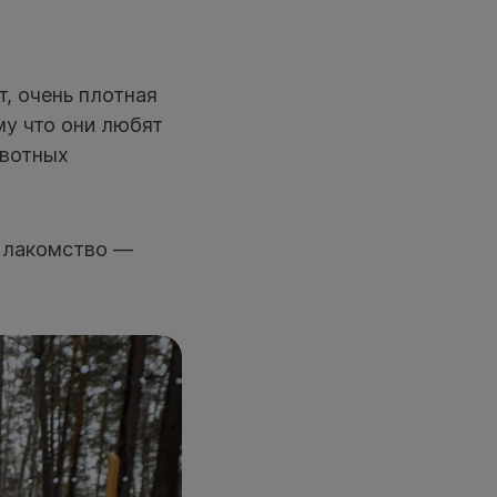
т, очень плотная
му что они любят
ивотных
х лакомство —