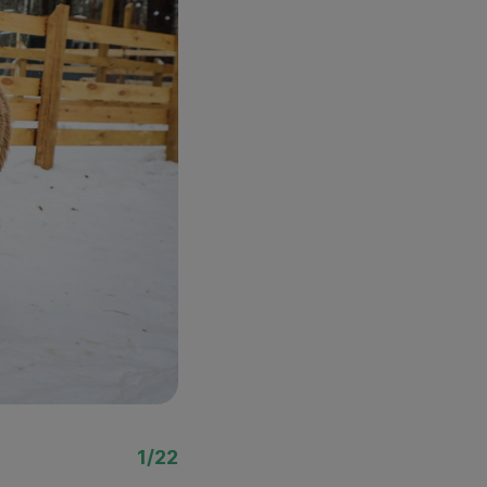
Фото: Ростислав Нетис
1/22