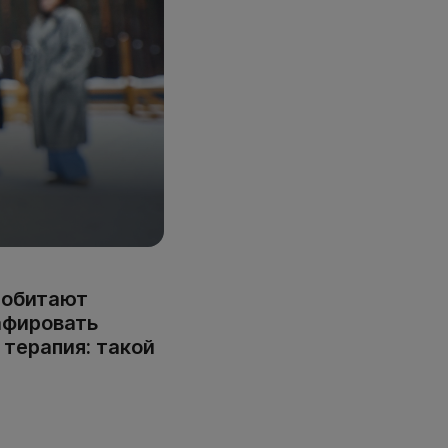
и обитают
афировать
 терапия: такой