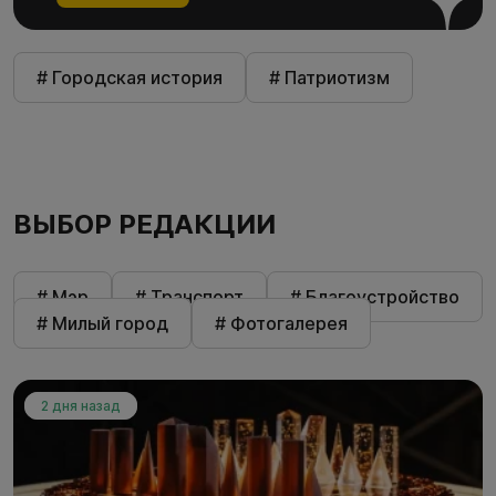
# Городская история
# Патриотизм
ВЫБОР РЕДАКЦИИ
# Мэр
# Транспорт
# Благоустройство
# Милый город
# Фотогалерея
2 дня назад