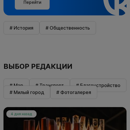
Перейти
# История
# Общественность
ВЫБОР РЕДАКЦИИ
# Мэр
# Транспорт
# Благоустройство
# Милый город
# Фотогалерея
4 дня назад