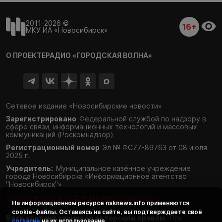
2011-2026 ©
16+
МКУ ИА «Новосибирск»
О ПРОЕКТЕ
РАДИО «ГОРОДСКАЯ ВОЛНА»
Сетевое издание «Новосибирские новости»
Зарегистрировано
Федеральной службой по надзору в
сфере связи,
информационных технологий и массовых
коммуникаций (Роскомнадзор)
Регистрационный номер
Эл № ФС77-89763 от 08 июля
2025 г.
Учредитель:
Муниципальное казённое учреждение
города Новосибирска «Информационное агентство
"Новосибирск"»
Согласие и политика конфиденциальности
На информационном ресурсе
nsknews.info
применяются
cookie-файлы. Оставаясь на сайте, вы подтверждаете своё
Весь контент защищён авторским правом.
При
согласие
на их использование.