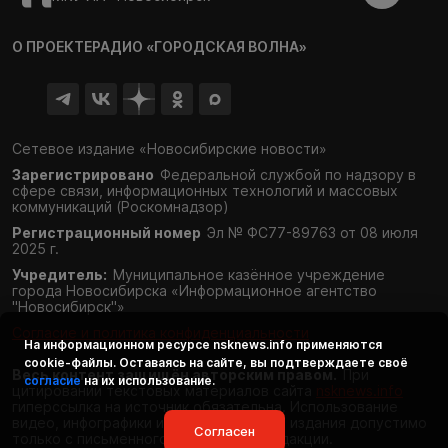
О ПРОЕКТЕ
РАДИО «ГОРОДСКАЯ ВОЛНА»
Сетевое издание «Новосибирские новости»
Зарегистрировано
Федеральной службой по надзору в
сфере связи,
информационных технологий и массовых
коммуникаций (Роскомнадзор)
Регистрационный номер
Эл № ФС77-89763 от 08 июля
2025 г.
Учредитель:
Муниципальное казённое учреждение
города Новосибирска «Информационное агентство
"Новосибирск"»
Согласие и политика конфиденциальности
На информационном ресурсе
nsknews.info
применяются
cookie-файлы. Оставаясь на сайте, вы подтверждаете своё
Весь контент защищён авторским правом.
При
согласие
на их использование.
цитировании текстовых материалов сайта
nsknews.info
гиперссылка на источник обязательна. Использование
видео, инфографики и фотоматериалов издания допустимо
Согласен
только с письменного разрешения редакции.