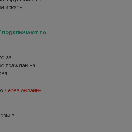
и искать
К подключают по
о за
во граждан на
ва.
но
через онлайн-
сам в