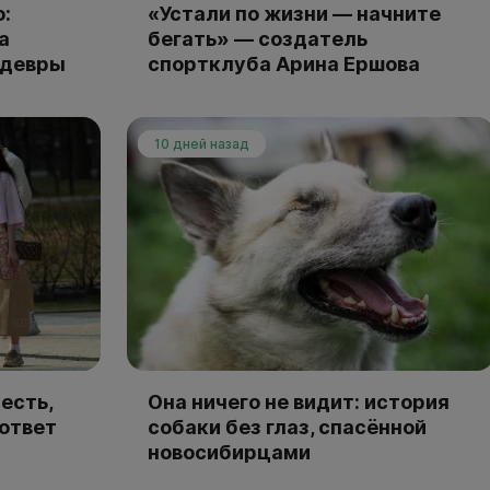
:
«Устали по жизни — начните
а
бегать» — создатель
едевры
спортклуба Арина Ершова
10 дней назад
есть,
Она ничего не видит: история
 ответ
собаки без глаз, спасённой
новосибирцами