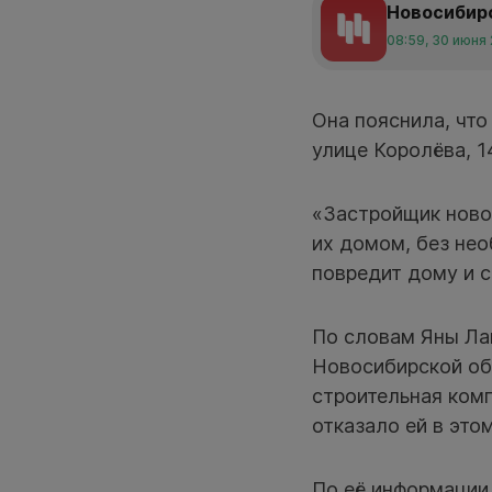
Новосибир
08:59, 30 июня
Она пояснила, чт
улице Королёва, 14
«Застройщик ново
их домом, без нео
повредит дому и 
По словам Яны Ла
Новосибирской обл
строительная комп
отказало ей в это
По её информации