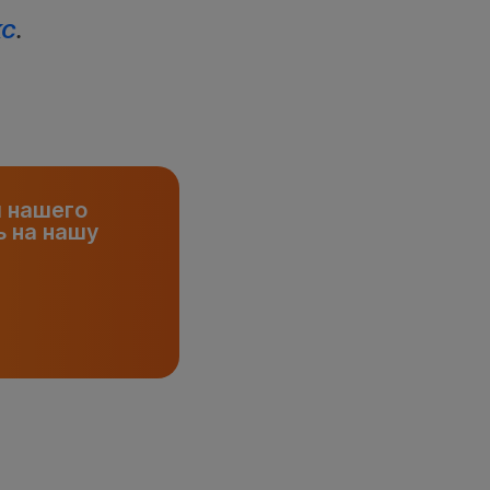
КС
.
и нашего
 на нашу