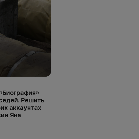
«Биография»
седей. Решить
оих аккаунтах
сии Яна