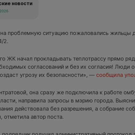
ские новости
 2026
о на проблемную ситуацию пожаловались жильцы 
/2.
го ЖК начал прокладывать теплотрассу прямо ряд
бходимых согласований и без их согласия! Люди о
создаст угрозу их безопасности», —
сообщила упо
нтратовой, она сразу же подключила к работе омб
асти, направила запросы в мэрию города. Выясни
ания действовала без разрешения, а собрание со
м, отметила автор поста.
, подрядчик получил административный протокол з