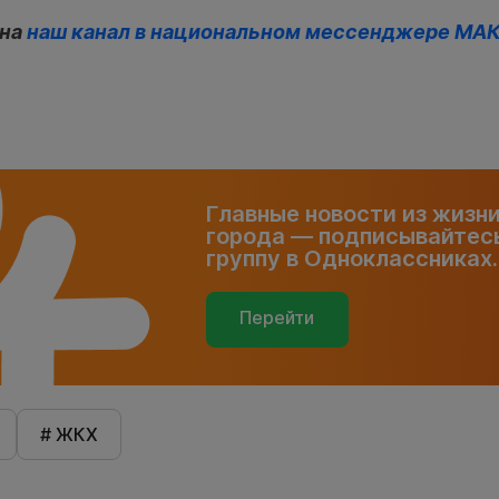
 на
наш канал в национальном мессенджере МА
Главные новости из жизн
города — подписывайтесь
группу в Одноклассниках.
Перейти
# ЖКХ