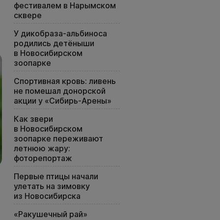
фестивалем в Нарымском
сквере
У дикобраза-альбиноса
родились детёныши
в Новосибирском
зоопарке
Спортивная кровь: ливень
не помешал донорской
акции у «Сибирь-Арены»
Как звери
в Новосибирском
зоопарке переживают
летнюю жару:
фоторепортаж
Первые птицы начали
улетать на зимовку
из Новосибирска
«Ракушечный рай»