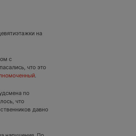
девятиэтажки на
ом с
пасались, что это
лномоченный
.
удсмена по
лось, что
бственников давно
а нарушения. По