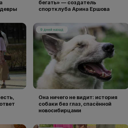
а
бегать» — создатель
едевры
спортклуба Арина Ершова
9 дней назад
есть,
Она ничего не видит: история
 ответ
собаки без глаз, спасённой
новосибирцами