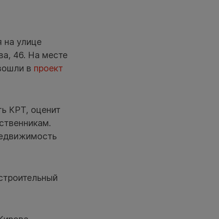
я на улице
ва, 46. На месте
 вошли в
проект
ь КРТ, оценит
ственникам.
недвижимость
 строительный