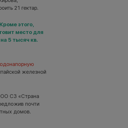
Кирова,
оить 21 гектар.
Кроме этого,
отовит место для
на 5 тысяч кв.
водонапорную
лтайской железной
 ООО СЗ «Страна
предложив почти
стных домов.