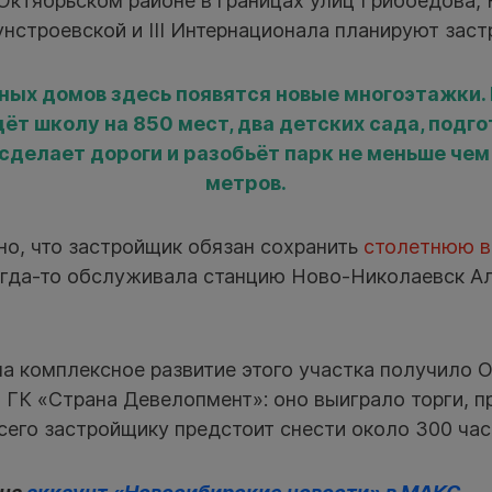
Октябрьском районе в границах улиц Грибоедова, 
нстроевской и III Интернационала планируют застр
ных домов здесь появятся новые многоэтажки. 
ёт школу на 850 мест, два детских сада, подг
сделает дороги и разобьёт парк не меньше чем 
метров.
но, что застройщик обязан сохранить
столетнюю 
когда-то обслуживала станцию Ново-Николаевск А
на комплексное развитие этого участка получило
 ГК «Страна Девелопмент»: оно выиграло торги, 
сего застройщику предстоит снести около 300 ча