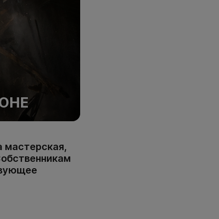
ЙОНЕ
а мастерская,
 Собственникам
твующее