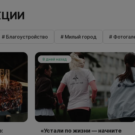
КЦИИ
# Благоустройство
# Милый город
# Фотогал
8 дней назад
:
«Устали по жизни — начните