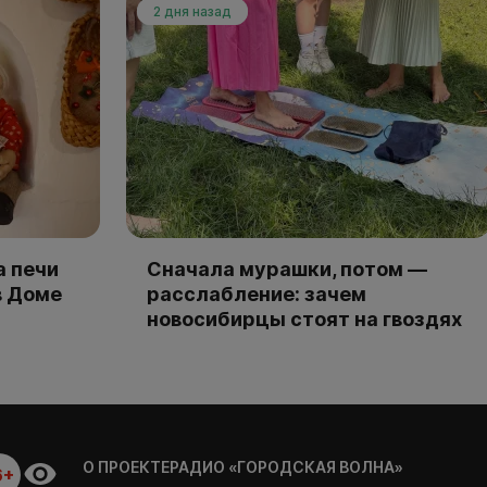
2 дня назад
а печи
Сначала мурашки, потом —
в Доме
расслабление: зачем
новосибирцы стоят на гвоздях
О ПРОЕКТЕ
РАДИО «ГОРОДСКАЯ ВОЛНА»
6+