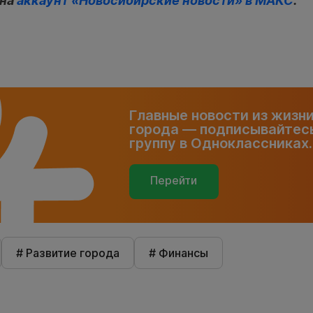
 на
аккаунт «Новосибирские новости» в МАКС
.
Главные новости из жизн
города — подписывайтесь
группу в Одноклассниках.
Перейти
# Развитие города
# Финансы