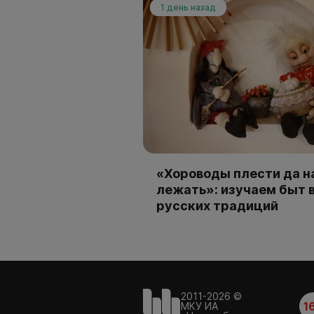
1 день назад
«Хороводы плести да н
лежать»: изучаем быт 
русских традиций
2011-2026 ©
1
МКУ ИА