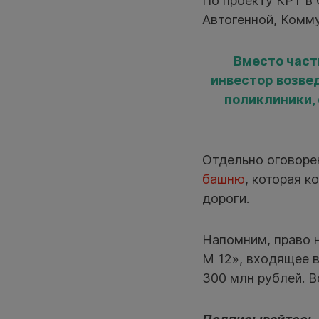
По проекту КРТ в 
Автогенной, Комму
Вместо част
инвестор возвед
поликлиники, 
Отдельно оговоре
башню
, которая 
дороги.
Напомним, право 
М 12», входящее в
300 млн рублей. В