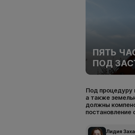
ПЯТЬ ЧА
ПОД ЗАС
Под процедуру 
а также земель
должны компен
постановление 
Лидия Зах