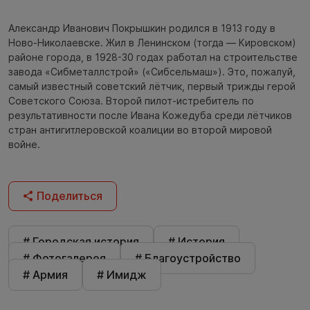
Александр Иванович Покрышкин родился в 1913 году в
Ново-Николаевске. Жил в Ленинском (тогда — Кировском)
районе города, в 1928-30 годах работал на строительстве
завода «Сибметаллстрой» («Сибсельмаш»). Это, пожалуй,
самый известный советский лётчик, первый трижды герой
Советского Союза. Второй пилот-истребитель по
результативности после Ивана Кожедуба среди лётчиков
стран антигитлеровской коалиции во второй мировой
войне.
Поделиться
# Городская история
# История
# Фотогалерея
# Благоустройство
# Армия
# Имидж