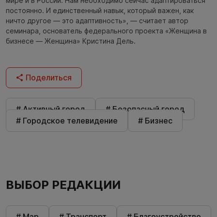
мире и в России. Нам необходимо сейчас адаптироваться
постоянно. И единственный навык, который важен, как
ничто другое — это адаптивность», — считает автор
семинара, основатель федерального проекта «Женщина в
бизнесе — Женщина» Кристина Дель.
Поделиться
# Активный город
# Безопасный город
# Городское телевидение
# Бизнес
ВЫБОР РЕДАКЦИИ
# Мэр
# Транспорт
# Благоустройство