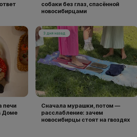
 ответ
собаки без глаз, спасённой
новосибирцами
3 дня назад
а печи
Сначала мурашки, потом —
в Доме
расслабление: зачем
новосибирцы стоят на гвоздях