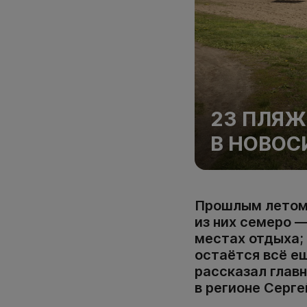
23 ПЛЯЖ
В НОВОС
Прошлым летом 
из них семеро 
местах отдыха; 
остаётся всё е
рассказал глав
в регионе Серге