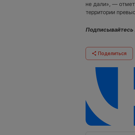
не дали», — отме
территории превы
Подписывайтесь
Поделиться