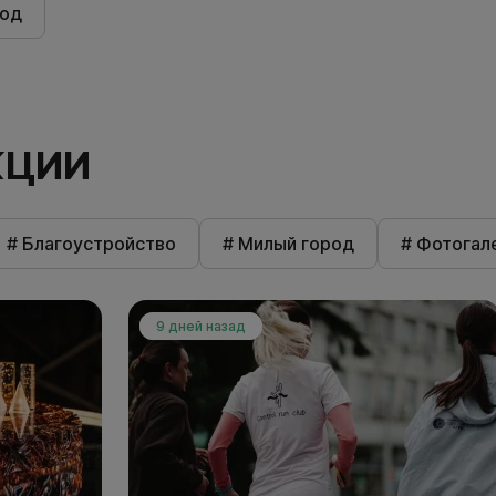
род
КЦИИ
# Благоустройство
# Милый город
# Фотогал
9 дней назад