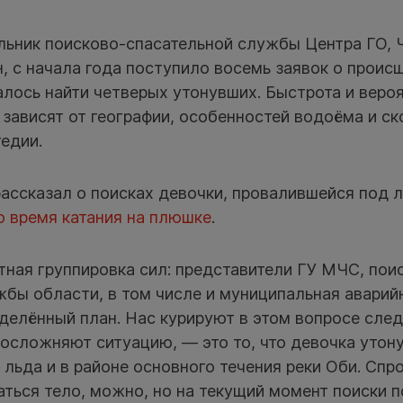
льник поисково-спасательной службы Центра ГО, 
 с начала года поступило восемь заявок о проис
алось найти четверых утонувших. Быстрота и веро
зависят от географии, особенностей водоёма и с
едии.
ассказал о поисках девочки, провалившейся под л
о время катания на плюшке
.
ная группировка сил: представители ГУ МЧС, пои
жбы области, в том числе и муниципальная аварий
делённый план. Нас курируют в этом вопросе след
осложняют ситуацию, — это то, что девочка утону
 льда и в районе основного течения реки Оби. Спр
аться тело, можно, но на текущий момент поиски п