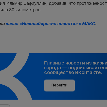
тил Ильмир Сафиуллин, добавив, что протяжённос
сила 80 километров.
 на
канал «Новосибирские новости» в МАКС
.
Главные новости из жизн
города — подписывайтесь
сообщество ВКонтакте.
Перейти