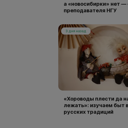
а «новосибирки» нет —
преподавателя НГУ
3 дня назад
«Хороводы плести да н
лежать»: изучаем быт 
русских традиций