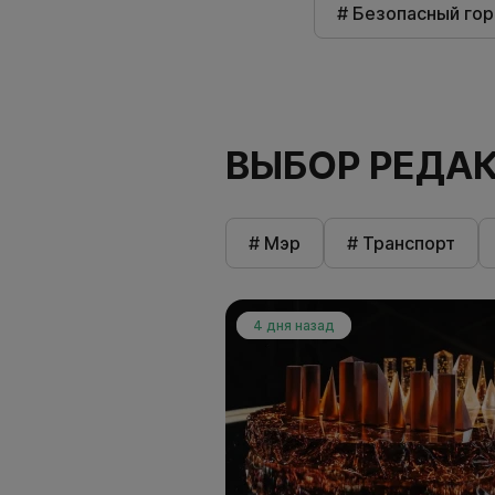
# Безопасный го
ВЫБОР РЕДА
# Мэр
# Транспорт
4 дня назад