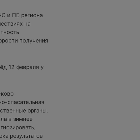
ЧС и ПБ региона
шествиях на
ятность
корости получения
ёд 12 февраля у
сково-
но-спасательная
ственные органы.
ла в зимнее
огнозировать,
ока результатов