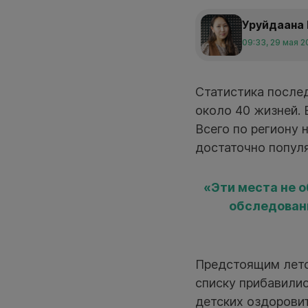
Уруйдаана
09:33, 29 мая 2
Статистика после
около 40 жизней. 
Всего по региону 
достаточно попул
«Эти места не 
обследовани
Предстоящим лето
списку прибавилис
детских оздоровит