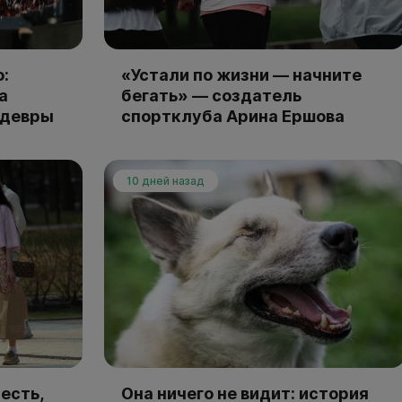
:
«Устали по жизни — начните
а
бегать» — создатель
едевры
спортклуба Арина Ершова
10 дней назад
есть,
Она ничего не видит: история