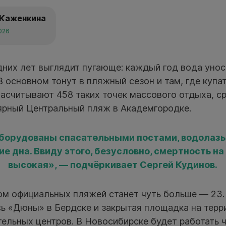
 Каженкина
026
дних лет выглядит пугающе: каждый год вода унос
В основном тонут в пляжный сезон и там, где купа
насчитывают 458 таких точек массового отдыха, ср
ярный Центральный пляж в Академгородке.
оборудованы спасательными постами, водолазы
е дна. Ввиду этого, безусловно, смертность на
высокая», — подчёркивает Сергей Кудинов.
м официальных пляжей станет чуть больше — 23.
ь «Дюны» в Бердске и закрытая площадка на терр
ельных центров. В Новосибирске будет работать 