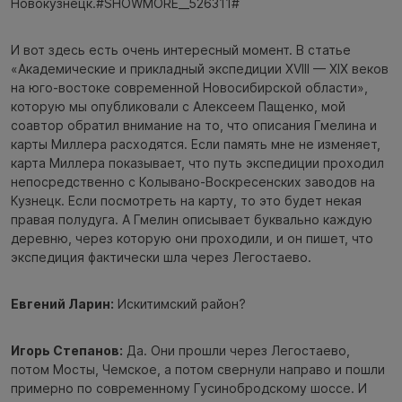
Новокузнецк.#SHOWMORE__526311#
И вот здесь есть очень интересный момент. В статье
«Академические и прикладный экспедиции XVIII — XIX веков
на юго-востоке современной Новосибирской области»,
которую мы опубликовали с Алексеем Пащенко, мой
соавтор обратил внимание на то, что описания Гмелина и
карты Миллера расходятся. Если память мне не изменяет,
карта Миллера показывает, что путь экспедиции проходил
непосредственно с Колывано-Воскресенских заводов на
Кузнецк. Если посмотреть на карту, то это будет некая
правая полудуга. А Гмелин описывает буквально каждую
деревню, через которую они проходили, и он пишет, что
экспедиция фактически шла через Легостаево.
Евгений Ларин:
Искитимский район?
Игорь Степанов:
Да. Они прошли через Легостаево,
потом Мосты, Чемское, а потом свернули направо и пошли
примерно по современному Гусинобродскому шоссе. И