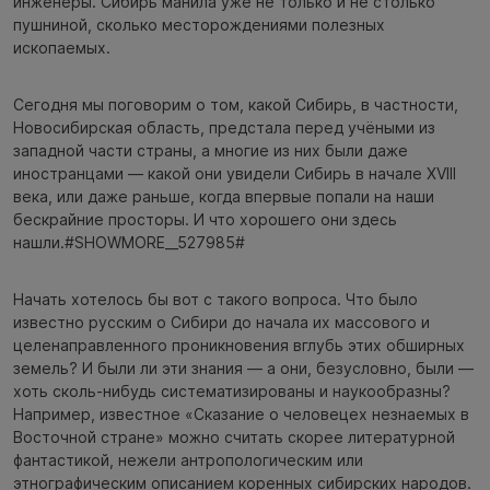
инженеры. Сибирь манила уже не только и не столько
пушниной, сколько месторождениями полезных
ископаемых.
Сегодня мы поговорим о том, какой Сибирь, в частности,
Новосибирская область, предстала перед учёными из
западной части страны, а многие из них были даже
иностранцами — какой они увидели Сибирь в начале XVIII
века, или даже раньше, когда впервые попали на наши
бескрайние просторы. И что хорошего они здесь
нашли.#SHOWMORE__527985#
Начать хотелось бы вот с такого вопроса. Что было
известно русским о Сибири до начала их массового и
целенаправленного проникновения вглубь этих обширных
земель? И были ли эти знания — а они, безусловно, были —
хоть сколь-нибудь систематизированы и наукообразны?
Например, известное «Сказание о человецех незнаемых в
Восточной стране» можно считать скорее литературной
фантастикой, нежели антропологическим или
этнографическим описанием коренных сибирских народов.