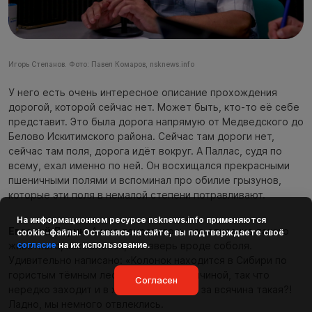
Игорь Степанов. Фото: Павел Комаров, nsknews.info
У него есть очень интересное описание прохождения
дорогой, которой сейчас нет. Может быть, кто-то её себе
представит. Это была дорога напрямую от Медведского до
Белово Искитимского района. Сейчас там дороги нет,
сейчас там поля, дорога идёт вокруг. А Паллас, судя по
всему, ехал именно по ней. Он восхищался прекрасными
пшеничными полями и вспоминал про обилие грызунов,
которые эти поля в немалой степени потравливают.
На информационном ресурсе
nsknews.info
применяются
Евгений Ларин:
А мне понравилось его описание такого
cookie-файлы. Оставаясь на сайте, вы подтверждаете своё
согласие
на их использование.
животного, как колонок, это зверь вроде соболя.
Удивительно написано: «Колонок находится в Сибири по
гористым тёмным лесам. Питается всячиной, так что
Согласен
нередко заходит и в жилища». Что это за всячина такая?!
Ладно, мы немного отвлеклись.