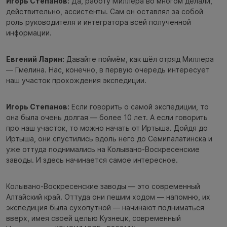
Игорь Степанов:
Да, работу Миллера во многом делали,
действительно, ассистенты. Сам он оставлял за собой
роль руководителя и интегратора всей полученной
информации.
Евгений Ларин:
Давайте поймём, как шёл отряд Миллера
— Гмелина. Нас, конечно, в первую очередь интересует
наш участок прохождения экспедиции.
Игорь Степанов:
Если говорить о самой экспедиции, то
она была очень долгая — более 10 лет. А если говорить
про наш участок, то можно начать от Иртыша. Дойдя до
Иртыша, они спустились вдоль него до Семипалатинска и
уже оттуда поднимались на Колывано-Воскресенские
заводы. И здесь начинается самое интересное.
Колывано-Воскресенские заводы — это современный
Алтайский край. Оттуда они пешим ходом — напомню, их
экспедиция была сухопутной — начинают подниматься
вверх, имея своей целью Кузнецк, современный