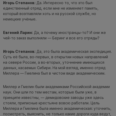
Игорь Степанов:
Да. Интересно то, что это был
единственный отряд, если мне не изменяет память,
который возглавляли хоть и на русской службе, но
немецкие учёные.
Евгений Ларин:
Да, а почему иностранцы-то? И они же
чей-то заказ выполняли — Беринг и все его отряды?
Игорь Степанов:
Да, это была академическая экспедиция.
Суть её была, во-первых, в открытии новых направлений
на севере России, а во-вторых, уточнение имеющихся
данных, касаемых Сибири. На мой взгляд, именно отряд
Миллера — Гмелина был в чистом виде академическим.
Миллер и Гмелин были академиками Российской академии
наук. Они шли по тем местам, которые были уже, в
принципе известны, — демидовские заводы уже здесь
стояли, приписные крестьяне вовсю работали. Цель
Миллера и Гмелина была именно академическая: уточнить,
посмотреть, выяснить, не только какие дороги куда ведут,