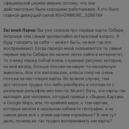
официальной церкви именно потому, что они
действительно были хорошими работниками. А это было
главной движущей силой.#SHOWMORE__529874#
Евгений Ларин:
Вы уже сказали про первые карты Сибири,
затронув тем самым чрезвычайно интересный вопрос. Я
буду говорить за себя — может быть, не все так это
воспринимают. Когда передо мной оказываются те самые
первые карты Сибири (их можно легко найти в интернете),
то я вижу перед собой очень странные рисунки, которые,
на мой взгляд, больше похожи на какую-то наскальную
живопись. Все эти жилочки рек, кляксы озёр не очень
похожи на настоящие карты. Во всяком случае, там
достаточно трудно что-либо разобрать и соотнести с
реальным рельефом местности. Может быть, эти карты так
выглядят для человека, который привык к «Яндекс.Картам»
и Google Maps, или, по крайней мере, к тем картам,
которые висели в школьном кабинете географии, а на
самом деле всё с этими картами нормально? В чём тут
дело, почему их так трудно воспринимать как карты?