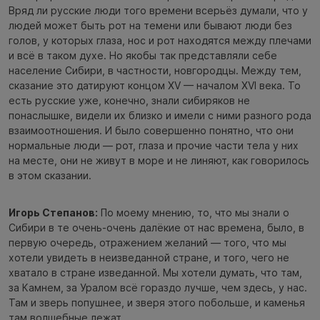
Вряд ли русские люди того времени всерьёз думали, что у
людей может быть рот на темени или бывают люди без
голов, у которых глаза, нос и рот находятся между плечами
и всё в таком духе. Но якобы так представляли себе
население Сибири, в частности, новгородцы. Между тем,
сказание это датируют концом XV — началом XVI века. То
есть русские уже, конечно, знали сибиряков не
понаслышке, видели их близко и имели с ними разного рода
взаимоотношения. И было совершенно понятно, что они
нормальные люди — рот, глаза и прочие части тела у них
на месте, они не живут в море и не линяют, как говорилось
в этом сказании.
Игорь Степанов:
По моему мнению, то, что мы знали о
Сибири в те очень-очень далёкие от нас времена, было, в
первую очередь, отражением желаний — того, что мы
хотели увидеть в неизведанной стране, и того, чего не
хватало в стране изведанной. Мы хотели думать, что там,
за Камнем, за Уралом всё гораздо лучше, чем здесь, у нас.
Там и зверь попушнее, и зверя этого побольше, и каменья
там волшебные лежат...