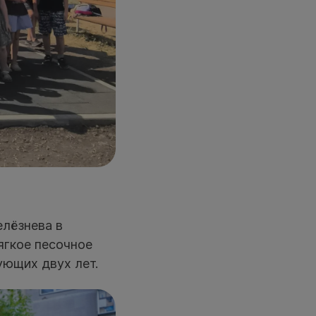
елёзнева в
ягкое песочное
ующих двух лет.