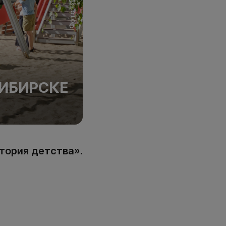
ИБИРСКЕ
тория детства».