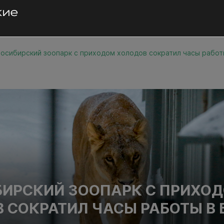
осибирский зоопарк с приходом холодов сократил часы работ
ИРСКИЙ ЗООПАРК С ПРИХО
 СОКРАТИЛ ЧАСЫ РАБОТЫ В 