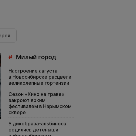
ерея
#
Милый город
Настроение августа:
в Новосибирске расцвели
великолепные гортензии
Сезон «Кино на траве»
закроют ярким
фестивалем в Нарымском
сквере
У дикобраза-альбиноса
родились детёныши
в Новосибирском