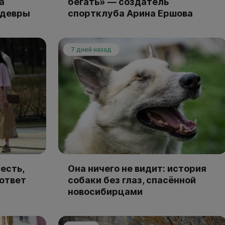
а
бегать» — создатель
едевры
спортклуба Арина Ершова
7 дней назад
есть,
Она ничего не видит: история
 ответ
собаки без глаз, спасённой
новосибирцами