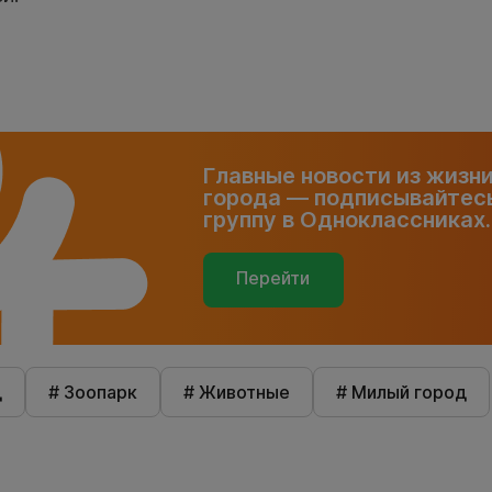
Главные новости из жизн
города — подписывайтесь
группу в Одноклассниках.
Перейти
д
# Зоопарк
# Животные
# Милый город