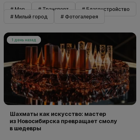
# Мэр
# Транспорт
# Благоустройство
# Милый город
# Фотогалерея
1 день назад
Шахматы как искусство: мастер
из Новосибирска превращает смолу
в шедевры