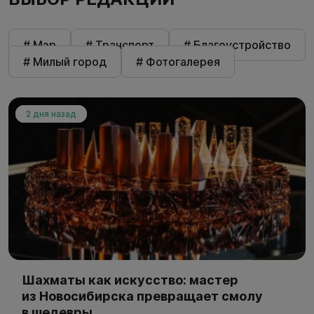
# Мэр
# Транспорт
# Благоустройство
# Милый город
# Фотогалерея
2 дня назад
Шахматы как искусство: мастер
из Новосибирска превращает смолу
в шедевры