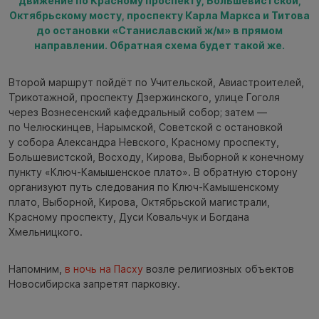
движение по Красному проспекту, Большевистской,
Октябрьскому мосту, проспекту Карла Маркса и Титова
до остановки «Станиславский ж/м» в прямом
направлении. Обратная схема будет такой же.
Второй маршрут пойдёт по Учительской, Авиастроителей,
Трикотажной, проспекту Дзержинского, улице Гоголя
через Вознесенский кафедральный собор; затем —
по Челюскинцев, Нарымской, Советской с остановкой
у собора Александра Невского, Красному проспекту,
Большевистской, Восходу, Кирова, Выборной к конечному
пункту «Ключ-Камышенское плато». В обратную сторону
организуют путь следования по Ключ-Камышенскому
плато, Выборной, Кирова, Октябрьской магистрали,
Красному проспекту, Дуси Ковальчук и Богдана
Хмельницкого.
Напомним,
в ночь на Пасху
возле религиозных объектов
Новосибирска запретят парковку.