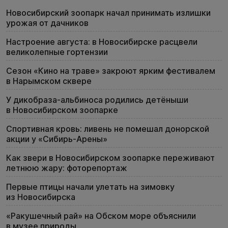
Новосибирский зоопарк начал принимать излишки
урожая от дачников
Настроение августа: в Новосибирске расцвели
великолепные гортензии
Сезон «Кино на траве» закроют ярким фестивалем
в Нарымском сквере
У дикобраза-альбиноса родились детёныши
в Новосибирском зоопарке
Спортивная кровь: ливень не помешал донорской
акции у «Сибирь-Арены»
Как звери в Новосибирском зоопарке переживают
летнюю жару: фоторепортаж
Первые птицы начали улетать на зимовку
из Новосибирска
«Ракушечный рай» на Обском море объяснили
в музее природы