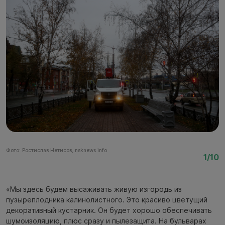
Фото: Ростислав Нетисов, nsknews.info
Фо
1/10
«Мы здесь будем высаживать живую изгородь из
пузыреплодника калинолистного. Это красиво цветущий
декоративный кустарник. Он будет хорошо обеспечивать
шумоизоляцию, плюс сразу и пылезащита. На бульварах