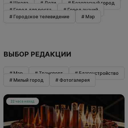
# Школа
# Дети
# Безопасный город
# Город для роста
# Город знаний
# Городское телевидение
# Мэр
ВЫБОР РЕДАКЦИИ
# Мэр
# Транспорт
# Благоустройство
# Милый город
# Фотогалерея
22 часа назад