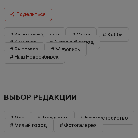
Поделиться
# Культурный город
# Мода
# Хобби
# Культура
# Активный город
# Выставка
# Живопись
# Наш Новосибирск
ВЫБОР РЕДАКЦИИ
# Мэр
# Транспорт
# Благоустройство
# Милый город
# Фотогалерея