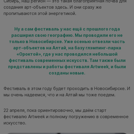
Сибирь, наш регион — это такая благоприятная почва для
создания арт-объектов здесь. И они сразу же
пропитываются этой энергетикой.
Ну а сам фестиваль у нас ещё с прошлого года
расширил свою географию. Мы проводили его не
только в Новосибирске. Уже осенью отвезли часть
арт-объектов на Алтай, на базу глэмпинг-парка
«Ороктой», где у нас проводился небольшой
фестиваль современных искусств. Там также были
представлены и работы фестиваля Artweek, и были
созданы новые.
Фестиваль в этом году будет проходить в Новосибирске. И
мы очень надеемся, что и на Алтай мы тоже поедем.
22 апреля, пока ориентировочно, мы даём старт
фестивалю Artweek и полному погружению в современное
искусство.