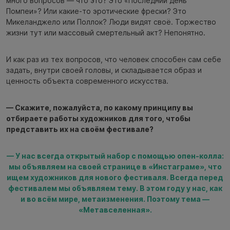
много вопросов — что это? Это «Последний день
Помпеи»? Или какие-то эротические фрески? Это
Микеланджело или Поллок? Люди видят своё. Торжество
жизни тут или массовый смертельный акт? Непонятно.
И как раз из тех вопросов, что человек способен сам себе
задать, внутри своей головы, и складывается образ и
ценность объекта современного искусства.
— Скажите, пожалуйста, по какому принципу вы
отбираете работы художников для того, чтобы
представить их на своём фестивале?
— У нас всегда открытый набор с помощью опен-колла:
мы объявляем на своей странице в «Инстаграме», что
ищем художников для нового фестиваля. Всегда перед
фестивалем мы объявляем тему. В этом году у нас, как
и во всём мире, метаизменения. Поэтому тема —
«Метавселенная».