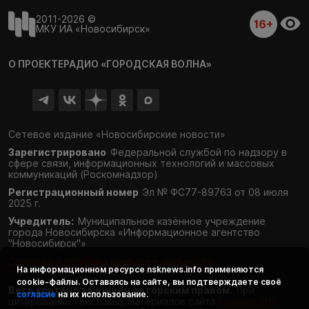
2011-2026 ©
16+
МКУ ИА «Новосибирск»
О ПРОЕКТЕ
РАДИО «ГОРОДСКАЯ ВОЛНА»
Сетевое издание «Новосибирские новости»
Зарегистрировано
Федеральной службой по надзору в
сфере связи,
информационных технологий и массовых
коммуникаций (Роскомнадзор)
Регистрационный номер
Эл № ФС77-89763 от 08 июля
2025 г.
Учредитель:
Муниципальное казённое учреждение
города Новосибирска «Информационное агентство
"Новосибирск"»
Согласие и политика конфиденциальности
На информационном ресурсе
nsknews.info
применяются
cookie-файлы. Оставаясь на сайте, вы подтверждаете своё
Весь контент защищён авторским правом.
При
согласие
на их использование.
цитировании текстовых материалов сайта
nsknews.info