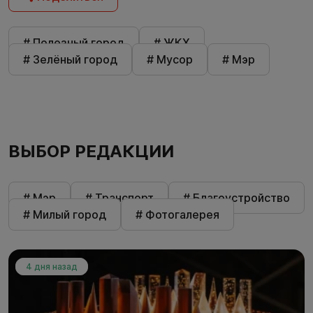
# Полезный город
# ЖКХ
# Зелёный город
# Мусор
# Мэр
ВЫБОР РЕДАКЦИИ
# Мэр
# Транспорт
# Благоустройство
# Милый город
# Фотогалерея
4 дня назад