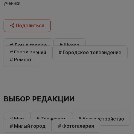
ученики.
Поделиться
# Дом в городе
# Школа
# Город знаний
# Городское телевидение
# Ремонт
ВЫБОР РЕДАКЦИИ
# Мэр
# Транспорт
# Благоустройство
# Милый город
# Фотогалерея