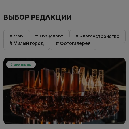
ВЫБОР РЕДАКЦИИ
# Мэр
# Транспорт
# Благоустройство
# Милый город
# Фотогалерея
2 дня назад