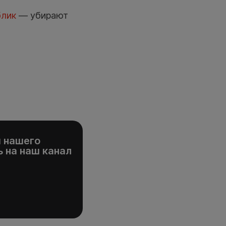
блик
— убирают
и нашего
 на наш канал