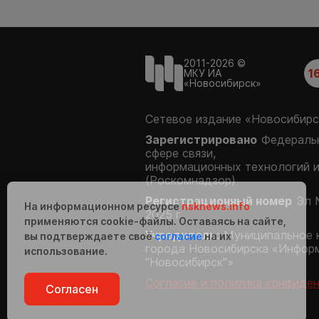
2011-2026 ©
1
МКУ ИА
«Новосибирск»
Сетевое издание «Новосибирс
Зарегистрировано
Федеральн
сфере связи,
информационных технологий 
(Роскомнадзор)
Регистрационный номер
Эл 
На информационном ресурсе
nsknews.info
2025 г.
применяются cookie-файлы. Оставаясь на сайте,
Учредитель:
Муниципальное 
вы подтверждаете своё
согласие
на их
города Новосибирска «Инфор
использование.
"Новосибирск"»
Согласие и политика конфиде
Согласен