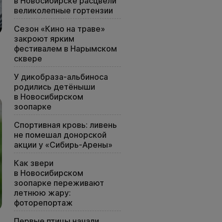
в Новосибирске расцвели
великолепные гортензии
Сезон «Кино на траве»
закроют ярким
фестивалем в Нарымском
сквере
У дикобраза-альбиноса
родились детёныши
в Новосибирском
зоопарке
Спортивная кровь: ливень
не помешал донорской
акции у «Сибирь-Арены»
Как звери
в Новосибирском
зоопарке переживают
летнюю жару:
фоторепортаж
Первые птицы начали