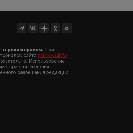
вторским правом.
При
атериалов сайта
nsknews.info
обязательна. Использование
оматериалов издания
енного разрешения редакции.