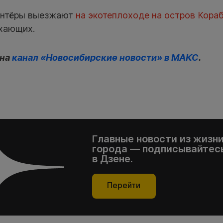
онтёры выезжают
на экотеплоходе на остров Кора
хающих.
 на
канал «Новосибирские новости» в МАКС
.
Главные новости из жизн
города — подписывайтесь
в Дзене.
Перейти