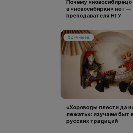
Почему «новосибирец» 
а «новосибирки» нет —
преподавателя НГУ
2 дня назад
«Хороводы плести да н
лежать»: изучаем быт 
русских традиций