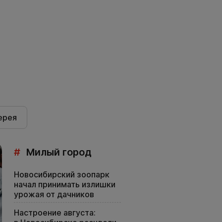
ерея
#
Милый город
Новосибирский зоопарк
начал принимать излишки
урожая от дачников
Настроение августа: