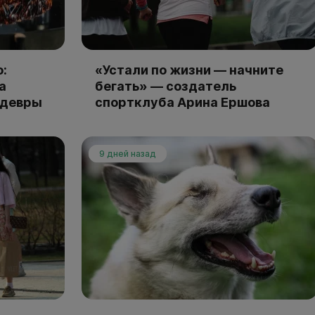
:
«Устали по жизни — начните
а
бегать» — создатель
едевры
спортклуба Арина Ершова
9 дней назад