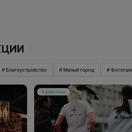
КЦИИ
# Благоустройство
# Милый город
# Фотогал
8 дней назад