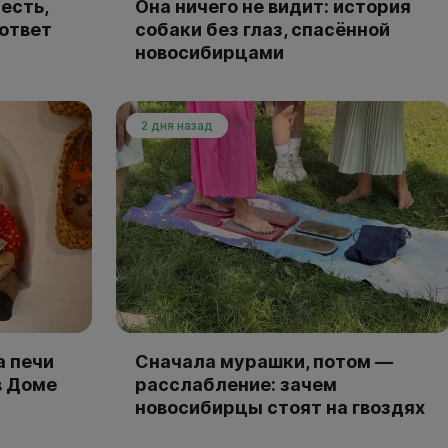
есть,
Она ничего не видит: история
 ответ
собаки без глаз, спасённой
новосибирцами
2 дня назад
а печи
Сначала мурашки, потом —
в Доме
расслабление: зачем
новосибирцы стоят на гвоздях