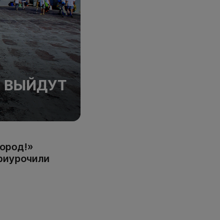
 ВЫЙДУТ
город!»
приурочили