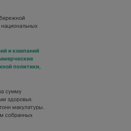
абережной
в национальных
ний и компаний
оммерческие
жной политики,
на сумму
ми здоровья.
тонн макулатуры.
ём собранных