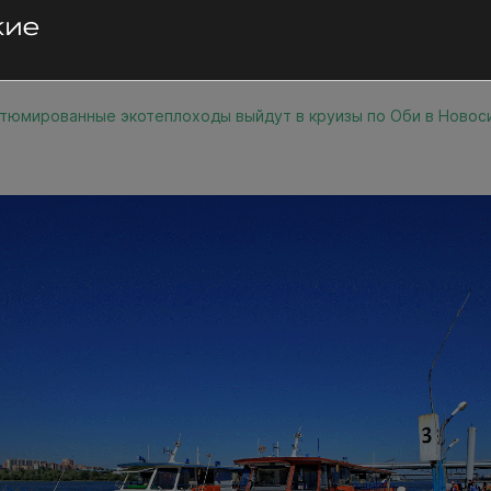
тюмированные экотеплоходы выйдут в круизы по Оби в Новос