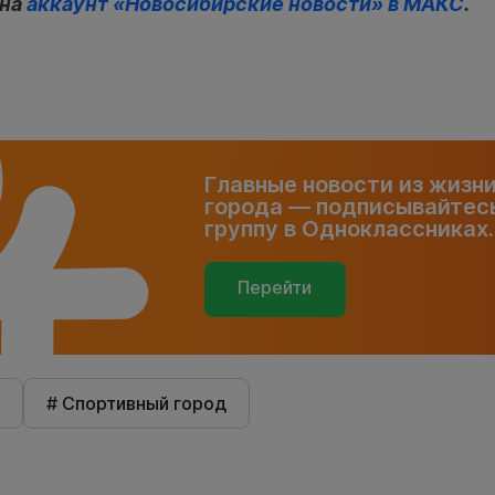
 на
аккаунт «Новосибирские новости» в МАКС
.
Главные новости из жизн
города — подписывайтесь
группу в Одноклассниках.
Перейти
# Спортивный город