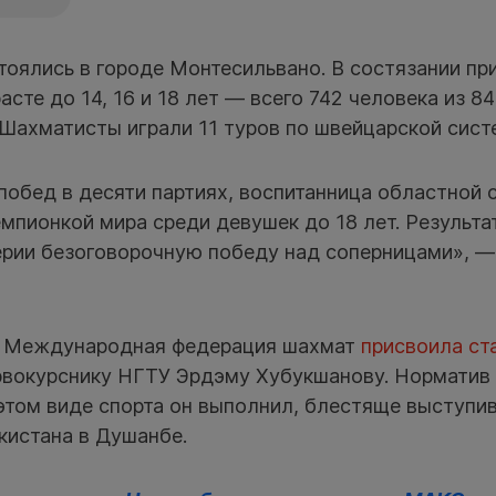
тоялись в городе Монтесильвано. В состязании пр
сте до 14, 16 и 18 лет — всего 742 человека из 84
 Шахматисты играли 11 туров по швейцарской сист
побед в десяти партиях, воспитанница областной
мпионкой мира среди девушек до 18 лет. Результат
ерии безоговорочную победу над соперницами», —
й Международная федерация шахмат
присвоила ст
вокурснику НГТУ Эрдэму Хубукшанову. Норматив 
этом виде спорта он выполнил, блестяще выступив
кистана в Душанбе.