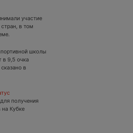
инимали участие
 стран, в том
еме.
 спортивной школы
 в 9,5 очка
 сказано в
атус
для получения
 на Кубке