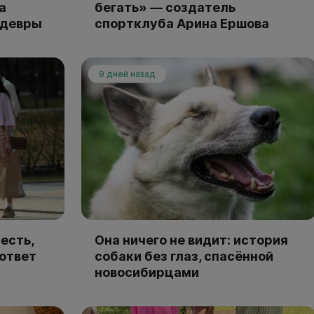
а
бегать» — создатель
едевры
спортклуба Арина Ершова
9 дней назад
есть,
Она ничего не видит: история
 ответ
собаки без глаз, спасённой
новосибирцами