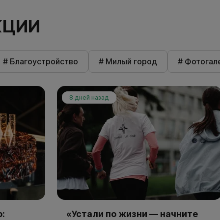
КЦИИ
# Благоустройство
# Милый город
# Фотогал
8 дней назад
:
«Устали по жизни — начните