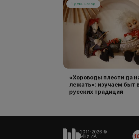
1 день назад
«Хороводы плести да н
лежать»: изучаем быт 
русских традиций
2011-2026 ©
1
МКУ ИА