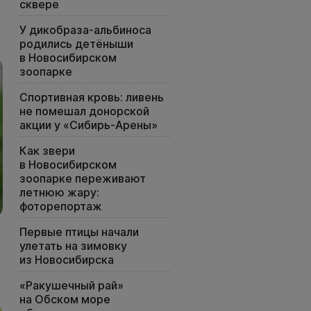
сквере
У дикобраза-альбиноса
родились детёныши
в Новосибирском
зоопарке
Спортивная кровь: ливень
не помешал донорской
акции у «Сибирь-Арены»
Как звери
в Новосибирском
зоопарке переживают
летнюю жару:
фоторепортаж
Первые птицы начали
улетать на зимовку
из Новосибирска
«Ракушечный рай»
на Обском море