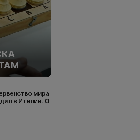
СКА
АТАМ
ервенство мира
дил в Италии. О