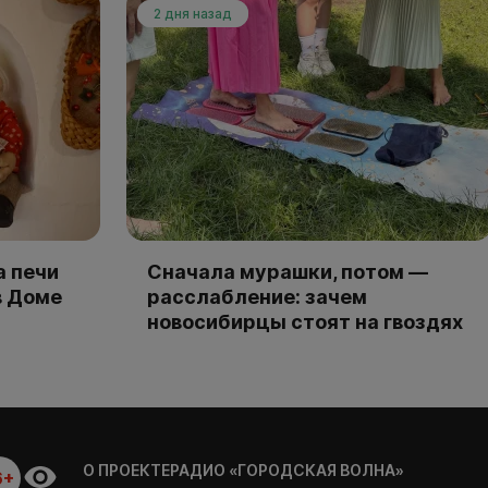
2 дня назад
а печи
Сначала мурашки, потом —
в Доме
расслабление: зачем
новосибирцы стоят на гвоздях
О ПРОЕКТЕ
РАДИО «ГОРОДСКАЯ ВОЛНА»
6+