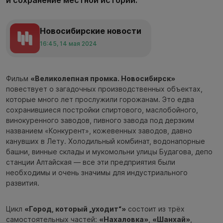
и сохранение местной истории.
Новосибирские новости
16:45, 14 мая 2024
Фильм
«Великолепная промка. Новосибирск»
повествует о загадочных производственных объектах,
которые много лет прослужили горожанам. Это едва
сохранившиеся постройки спиртового, маслобойного,
винокуренного заводов, пивного завода под дерзким
названием «Конкурент», кожевенных заводов, давно
канувших в Лету. Холодильный комбинат, водонапорные
башни, винные склады и мукомольни улицы Будагова, депо
станции Алтайская — все эти предприятия были
необходимы и очень значимы для индустриального
развития.
Цикл
«Город, который „уходит“»
состоит из трёх
самостоятельных частей:
«Нахаловка»
,
«Шанхай»
,