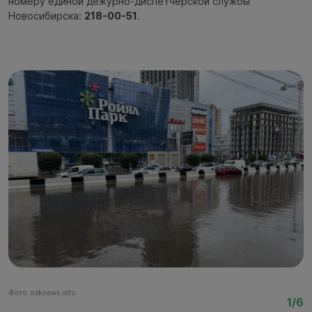
номеру единой дежурно-диспетчерской службы
Новосибирска:
218-00-51
.
Фото: nsknews.info
Фо
1/6