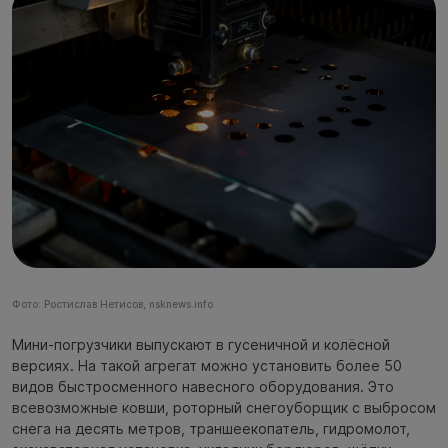
Фото: Ростислав Нетисов, nsknews.info
Мини-погрузчики выпускают в гусеничной и колёсной
версиях. На такой агрегат можно установить более 50
видов быстросменного навесного оборудования. Это
всевозможные ковши, роторный снегоуборщик с выбросом
снега на десять метров, траншеекопатель, гидромолот,