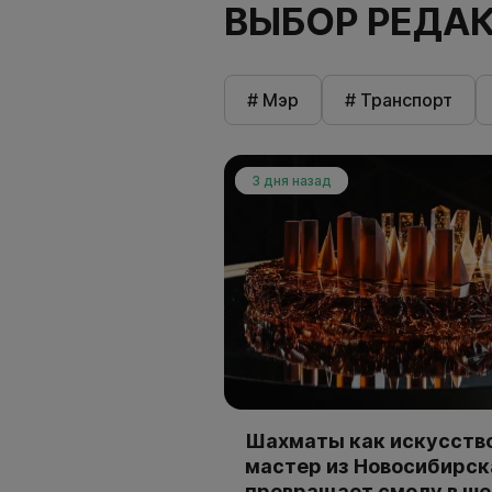
ВЫБОР РЕДА
# Мэр
# Транспорт
3 дня назад
Шахматы как искусство
мастер из Новосибирск
превращает смолу в ш