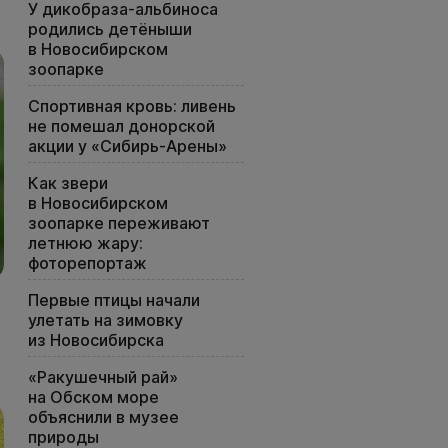
У дикобраза-альбиноса
родились детёныши
в Новосибирском
зоопарке
Спортивная кровь: ливень
не помешал донорской
акции у «Сибирь-Арены»
Как звери
в Новосибирском
зоопарке переживают
летнюю жару:
фоторепортаж
Первые птицы начали
улетать на зимовку
из Новосибирска
«Ракушечный рай»
на Обском море
объяснили в музее
природы