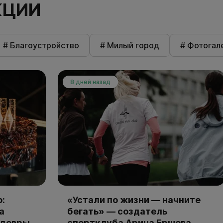
КЦИИ
# Благоустройство
# Милый город
# Фотогал
8 дней назад
:
«Устали по жизни — начните
а
бегать» — создатель
едевры
спортклуба Арина Ершова