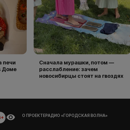
а печи
Сначала мурашки, потом —
в Доме
расслабление: зачем
новосибирцы стоят на гвоздях
О ПРОЕКТЕ
РАДИО «ГОРОДСКАЯ ВОЛНА»
6+