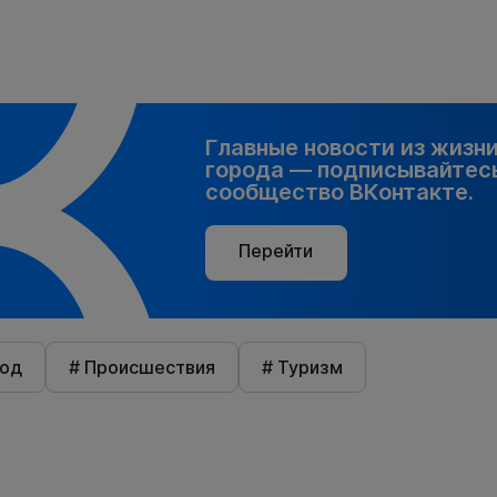
Главные новости из жизн
города — подписывайтесь
сообщество ВКонтакте.
Перейти
род
# Происшествия
# Туризм