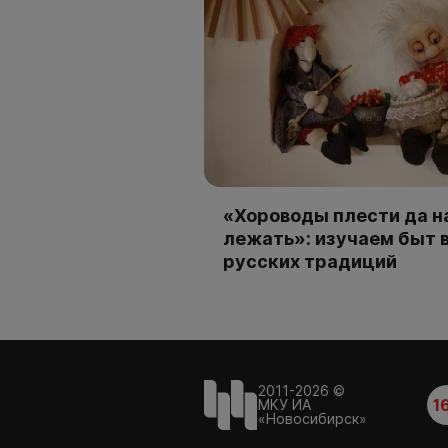
«Хороводы плести да н
лежать»: изучаем быт 
русских традиций
2011-2026 ©
1
МКУ ИА
«Новосибирск»