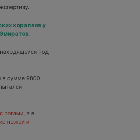
экспертизу.
ских кораллов у
 Эмиратов.
, находящейся под
ы в сумме 9800
пытался
 с рогами
, а в
ко ножей и