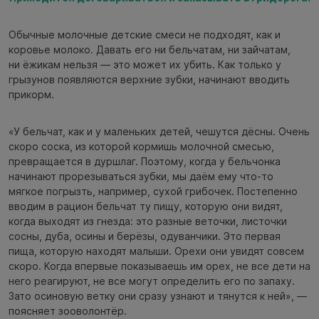
Обычные молочные детские смеси не подходят, как и
коровье молоко. Давать его ни бельчатам, ни зайчатам,
ни ёжикам нельзя — это может их убить. Как только у
грызунов появляются верхние зубки, начинают вводить
прикорм.
«У бельчат, как и у маленьких детей, чешутся дёсны. Очень
скоро соска, из которой кормишь молочной смесью,
превращается в дуршлаг. Поэтому, когда у бельчонка
начинают прорезываться зубки, мы даём ему что-то
мягкое погрызть, например, сухой грибочек. Постепенно
вводим в рацион бельчат ту пищу, которую они видят,
когда выходят из гнезда: это разные веточки, листочки
сосны, дуба, осины и берёзы, одуванчики. Это первая
пища, которую находят малыши. Орехи они увидят совсем
скоро. Когда впервые показываешь им орех, не все дети на
него реагируют, не все могут определить его по запаху.
Зато осиновую ветку они сразу узнают и тянутся к ней», —
поясняет зооволонтёр.