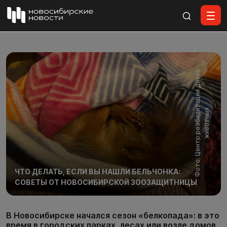
Все материалы
Ф
о
т
о
:
Ц
е
н
т
р
р
е
а
б
и
л
т
а
ц
и
и
д
и
к
и
х
ж
и
в
о
т
н
ы
и
х
ЧТО ДЕЛАТЬ, ЕСЛИ ВЫ НАШЛИ БЕЛЬЧОНКА:
СОВЕТЫ ОТ НОВОСИБИРСКОЙ ЗООЗАЩИТНИЦЫ
В Новосибирске начался сезон «белкопада»: в это
время в городских парках, лесах или возле домов