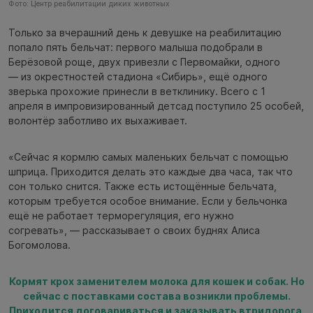
Фото: Центр реабилитации диких животных
Только за вчерашний день к девушке на реабилитацию
попало пять бельчат: первого малыша подобрали в
Берёзовой роще, двух привезли с Первомайки, одного
— из окрестностей стадиона «Сибирь», ещё одного
зверька прохожие принесли в ветклинику. Всего с 1
апреля в импровизированный детсад поступило 25 особей,
волонтёр заботливо их выхаживает.
«Сейчас я кормлю самых маленьких бельчат с помощью
шприца. Приходится делать это каждые два часа, так что
сон только снится. Также есть истощённые бельчата,
которым требуется особое внимание. Если у бельчонка
ещё не работает терморегуляция, его нужно
согревать», — рассказывает о своих буднях Алиса
Богомолова.
Кормят крох заменителем молока для кошек и собак. Но
сейчас с поставками состава возникли проблемы.
Приходится договариваться и заказывать втридорога.