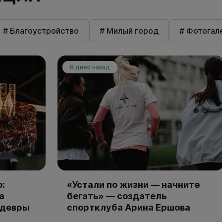
# Благоустройство
# Милый город
# Фотогал
8 дней назад
:
«Устали по жизни — начните
а
бегать» — создатель
едевры
спортклуба Арина Ершова