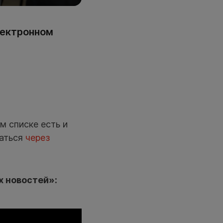
лектронном
м списке есть и
ваться
через
х новостей»: