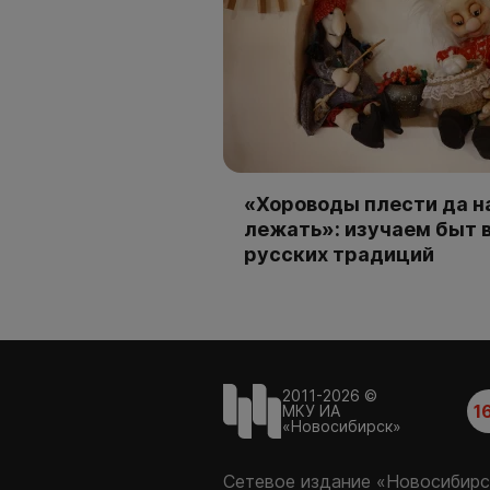
«Хороводы плести да н
лежать»: изучаем быт 
русских традиций
2011-2026 ©
1
МКУ ИА
«Новосибирск»
Сетевое издание «Новосибирс