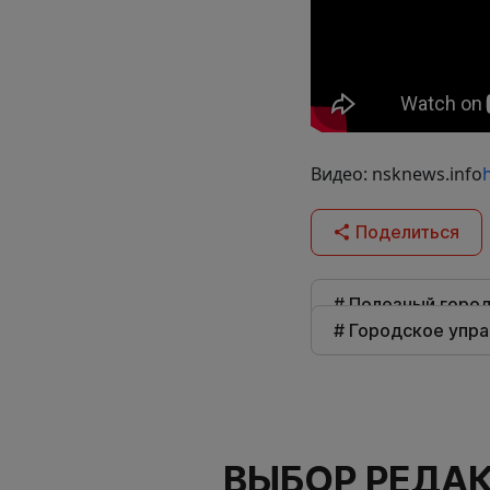
Видео: nsknews.info
Поделиться
# Полезный горо
# Городское упр
ВЫБОР РЕДА