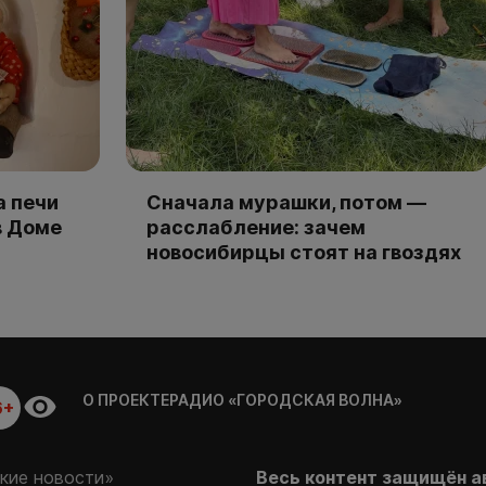
а печи
Сначала мурашки, потом —
в Доме
расслабление: зачем
новосибирцы стоят на гвоздях
О ПРОЕКТЕ
РАДИО «ГОРОДСКАЯ ВОЛНА»
6+
кие новости»
Весь контент защищён а