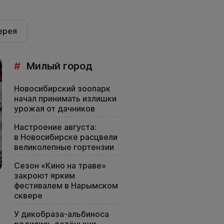
ерея
#
Милый город
Новосибирский зоопарк
начал принимать излишки
урожая от дачников
Настроение августа:
в Новосибирске расцвели
великолепные гортензии
Сезон «Кино на траве»
закроют ярким
фестивалем в Нарымском
сквере
У дикобраза-альбиноса
родились детёныши