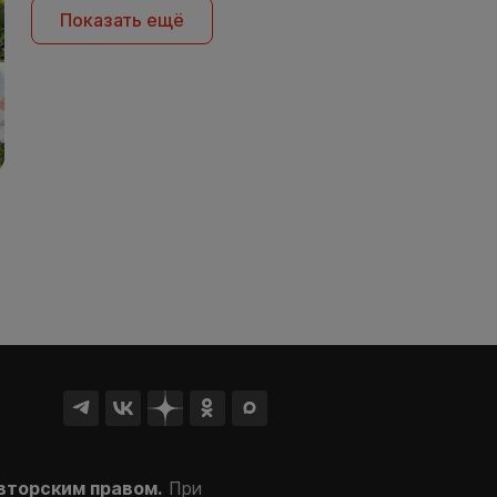
Показать ещё
вторским правом.
При