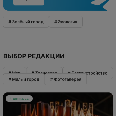
# Зелёный город
# Экология
ВЫБОР РЕДАКЦИИ
# Мэр
# Транспорт
# Благоустройство
# Милый город
# Фотогалерея
4 дня назад