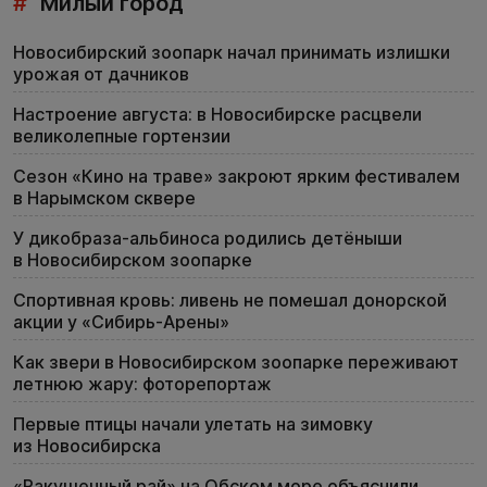
#
Милый город
Новосибирский зоопарк начал принимать излишки
урожая от дачников
Настроение августа: в Новосибирске расцвели
великолепные гортензии
Сезон «Кино на траве» закроют ярким фестивалем
в Нарымском сквере
У дикобраза-альбиноса родились детёныши
в Новосибирском зоопарке
Спортивная кровь: ливень не помешал донорской
акции у «Сибирь-Арены»
Как звери в Новосибирском зоопарке переживают
летнюю жару: фоторепортаж
Первые птицы начали улетать на зимовку
из Новосибирска
«Ракушечный рай» на Обском море объяснили