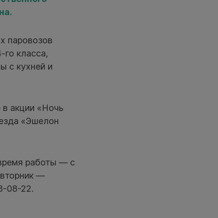
на.
ых паровозов
-го класса,
ы с кухней и
 в акции «Ночь
оезда «Эшелон
 время работы — с
, вторник —
8-08-22.