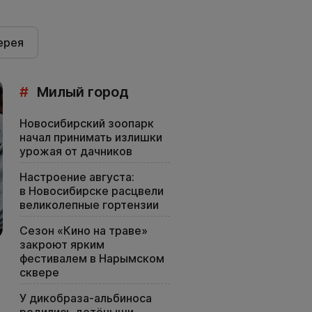
ерея
#
Милый город
Новосибирский зоопарк
начал принимать излишки
урожая от дачников
Настроение августа:
в Новосибирске расцвели
великолепные гортензии
Сезон «Кино на траве»
закроют ярким
фестивалем в Нарымском
сквере
У дикобраза-альбиноса
родились детёныши