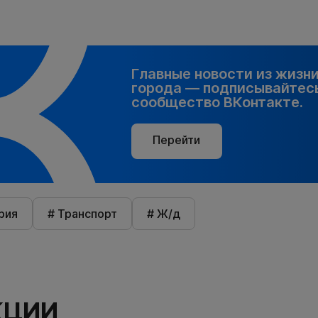
Главные новости из жизн
города — подписывайтесь
сообщество ВКонтакте.
Перейти
рия
# Транспорт
# Ж/д
КЦИИ