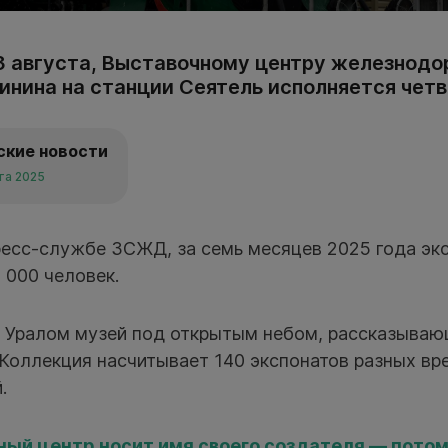
 3 августа, Выставочному центру железнод
линина на станции Сеятель исполняется четв
ские новости
ста 2025
ресс-службе ЗСЖД, за семь месяцев 2025 года эк
 000 человек.
а Уралом музей под открытым небом, рассказываю
Коллекция насчитывает 140 экспонатов разных вре
.
ый центр носит имя своего создателя — пото