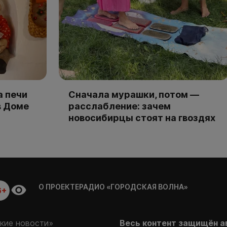
а печи
Сначала мурашки, потом —
в Доме
расслабление: зачем
новосибирцы стоят на гвоздях
О ПРОЕКТЕ
РАДИО «ГОРОДСКАЯ ВОЛНА»
6+
кие новости»
Весь контент защищён а