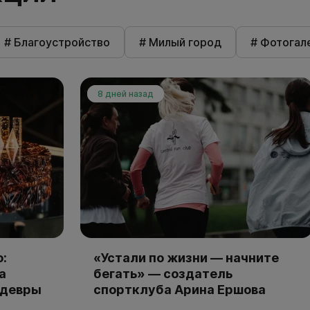
# Благоустройство
# Милый город
# Фотогал
8 дней назад
:
«Устали по жизни — начните
а
бегать» — создатель
едевры
спортклуба Арина Ершова