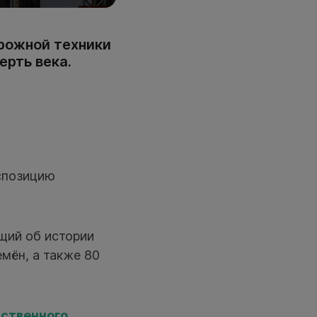
орожной техники
ерть века.
спозицию
щий об истории
мён, а также 80
мственного