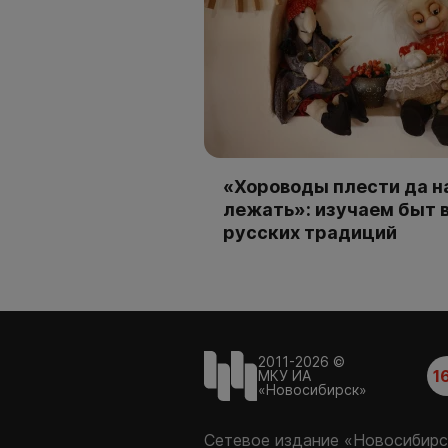
«Хороводы плести да н
лежать»: изучаем быт 
русских традиций
2011-2026 ©
1
МКУ ИА
«Новосибирск»
Сетевое издание «Новосибирс