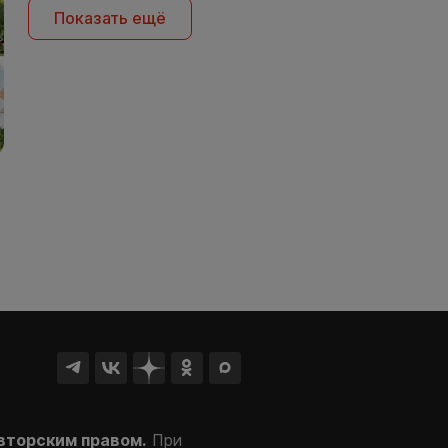
Показать ещё
вторским правом.
При