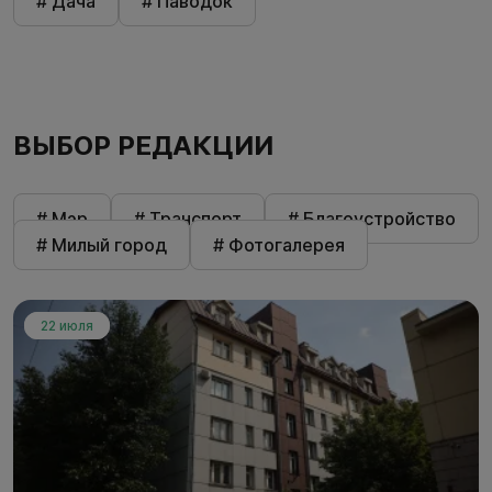
# Дача
# Паводок
ВЫБОР РЕДАКЦИИ
# Мэр
# Транспорт
# Благоустройство
# Милый город
# Фотогалерея
22 июля