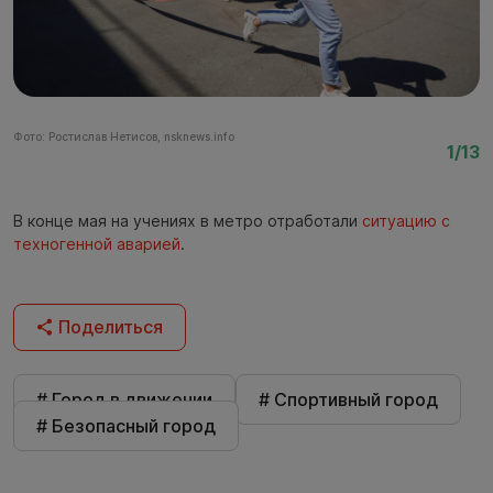
Фото: Ростислав Нетисов, nsknews.info
Фо
1/13
В конце мая на учениях в метро отработали
ситуацию с
техногенной аварией
.
Поделиться
# Город в движении
# Спортивный город
# Безопасный город