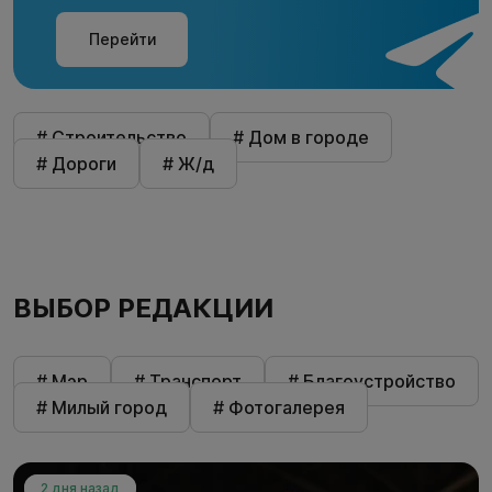
Перейти
# Строительство
# Дом в городе
# Дороги
# Ж/д
ВЫБОР РЕДАКЦИИ
# Мэр
# Транспорт
# Благоустройство
# Милый город
# Фотогалерея
2 дня назад