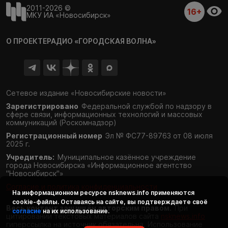
2011-2026 ©
16+
МКУ ИА «Новосибирск»
О ПРОЕКТЕ
РАДИО «ГОРОДСКАЯ ВОЛНА»
Сетевое издание «Новосибирские новости»
Зарегистрировано
Федеральной службой по надзору в
сфере связи,
информационных технологий и массовых
коммуникаций (Роскомнадзор)
Регистрационный номер
Эл № ФС77-89763 от 08 июля
2025 г.
Учредитель:
Муниципальное казённое учреждение
города Новосибирска «Информационное агентство
"Новосибирск"»
Согласие и политика конфиденциальности
На информационном ресурсе
nsknews.info
применяются
cookie-файлы. Оставаясь на сайте, вы подтверждаете своё
Весь контент защищён авторским правом.
При
согласие
на их использование.
цитировании текстовых материалов сайта
nsknews.info
гиперссылка на источник обязательна. Использование