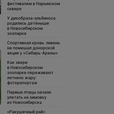
фестивалем в Нарымском
сквере
У дикобраза-альбиноса
родились детёныши
в Новосибирском
зоопарке
Спортивная кровь: ливень
не помешал донорской
акции у «Сибирь-Арены»
Как звери
в Новосибирском
зоопарке переживают
летнюю жару:
фоторепортаж
Первые птицы начали
улетать на зимовку
из Новосибирска
«Ракушечный рай»