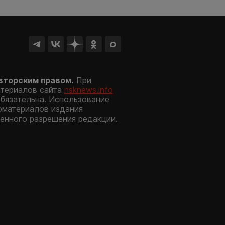
вторским правом.
При
атериалов сайта
nsknews.info
обязательна. Использование
оматериалов издания
енного разрешения редакции.