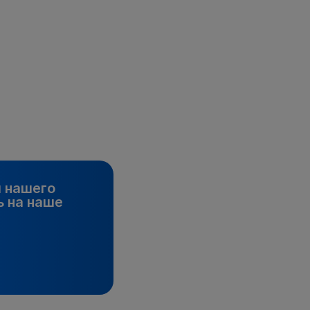
и нашего
 на наше