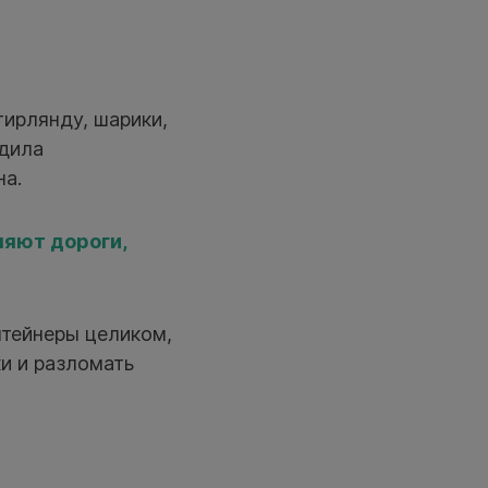
гирлянду, шарики,
едила
на.
ляют дороги,
нтейнеры целиком,
и и разломать