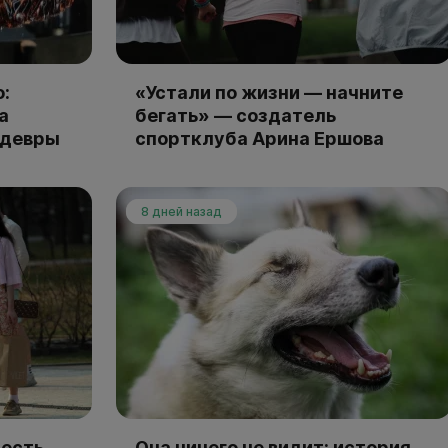
:
«Устали по жизни — начните
а
бегать» — создатель
едевры
спортклуба Арина Ершова
8 дней назад
есть,
Она ничего не видит: история