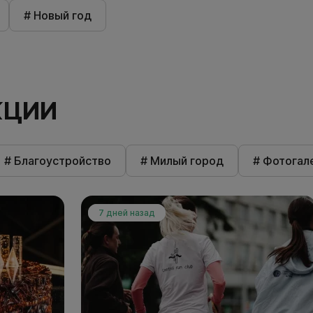
# Новый год
КЦИИ
# Благоустройство
# Милый город
# Фотогал
7 дней назад