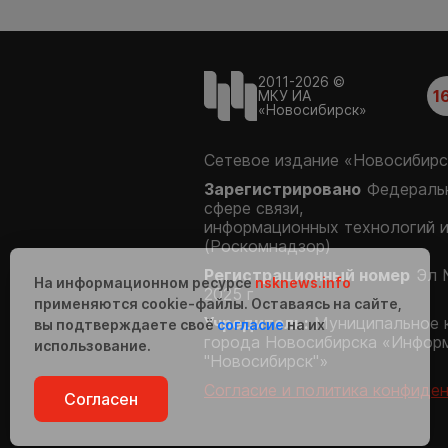
2011-2026 ©
1
МКУ ИА
«Новосибирск»
Сетевое издание «Новосибирс
Зарегистрировано
Федеральн
сфере связи,
информационных технологий 
(Роскомнадзор)
Регистрационный номер
Эл 
На информационном ресурсе
nsknews.info
2025 г.
применяются cookie-файлы. Оставаясь на сайте,
Учредитель:
Муниципальное 
вы подтверждаете своё
согласие
на их
города Новосибирска «Инфор
использование.
"Новосибирск"»
Согласие и политика конфиде
Согласен