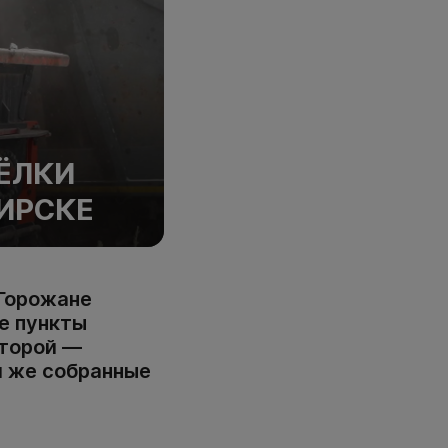
ЁЛКИ
ИРСКЕ
 Горожане
е пункты
второй —
ам же собранные