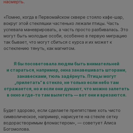
насмерть
.
«Помню, когда в Первомайском сквере стояло кафе-шар,
вокруг этой стекляшки частенько лежали птицы. Часть
успевала маневрировать, а часть просто разбивалась. Это
могут быть молодые особи, особенно в первую миграцию
так бывает, что могут сбиться с курса и их может к
остеклению тянуть, как магнитом.
Я бы посоветовала людям быть внимательней
и стараться, например, окна занавешивать шторами,
занавесками, тюль задёрнуть. Птицы могут
„прилетать“ в стекло, не только если небо там
отражается, но и если они думают, что можно залететь
в окно и где-то там вылететь — вот они и врезаются.
Будет здорово, если сделаете препятствие хоть чисто
символическое, например, нарисуете на стекле сетку
водорастворимым фломастером», — советует Алиса
Богомолова.