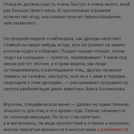
Птица их должна съесть очень быстро и очень много, иной
раз больше своего веса. И, проглатывая огромное
количество ягод, она скорее получит переохлаждение,
чем захмелеет.
На прошлой неделе я наблюдала, как дрозды налетают
стайкой на какую-нибудь ягоду, всю её роняют на землю
и потом ходят и собирают. Поедят-поедят-поедят, затем
сядут на солнышке — греются, переваривают. У меня под
окном растёт яблоня, и я прям видела, как люди
останавливались и разглядывали птиц, другие начинали
снимать на телефон, смотреть, всё ли в с ними в порядке,
подходили к этим дроздам», — рассказывает координатор
центра реабилитации диких животных Алиса Богомолова.
Впрочем, специфическое меню — далеко не единственная
опасность для птиц в это время года. Сейчас начинается
их сезонная миграция. По пути стаи залетают
и в мегаполисы. Не видя препятствий в стёклах и витражах,
многие пернатые врезаются в многоэтажки
и разбиваются