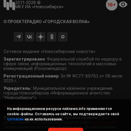
2011-2026 ©
16+
МКУ ИА «Новосибирск»
О ПРОЕКТЕ
РАДИО «ГОРОДСКАЯ ВОЛНА»
Сетевое издание «Новосибирские новости»
Зарегистрировано
Федеральной службой по надзору в
сфере связи,
информационных технологий и массовых
коммуникаций (Роскомнадзор)
Регистрационный номер
Эл № ФС77-89763 от 08 июля
2025 г.
Учредитель:
Муниципальное казённое учреждение
города Новосибирска «Информационное агентство
"Новосибирск"»
Согласие и политика конфиденциальности
На информационном ресурсе
nsknews.info
применяются
cookie-файлы. Оставаясь на сайте, вы подтверждаете своё
Весь контент защищён авторским правом.
При
согласие
на их использование.
цитировании текстовых материалов сайта
nsknews.info
гиперссылка на источник обязательна. Использование