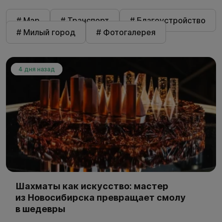
# Мэр
# Транспорт
# Благоустройство
# Милый город
# Фотогалерея
4 дня назад
Шахматы как искусство: мастер
из Новосибирска превращает смолу
в шедевры