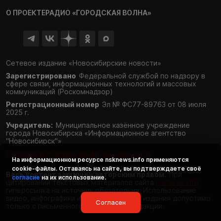
О ПРОЕКТЕ
РАДИО «ГОРОДСКАЯ ВОЛНА»
Сетевое издание «Новосибирские новости»
Зарегистрировано
Федеральной службой по надзору в
сфере связи,
информационных технологий и массовых
коммуникаций (Роскомнадзор)
Регистрационный номер
Эл № ФС77-89763 от 08 июля
2025 г.
Учредитель:
Муниципальное казённое учреждение
города Новосибирска «Информационное агентство
"Новосибирск"»
Согласие и политика конфиденциальности
На информационном ресурсе
nsknews.info
применяются
cookie-файлы. Оставаясь на сайте, вы подтверждаете своё
Весь контент защищён авторским правом.
При
согласие
на их использование.
цитировании текстовых материалов сайта
nsknews.info
гиперссылка на источник обязательна. Использование
видео, инфографики и фотоматериалов издания допустимо
Согласен
только с письменного разрешения редакции.