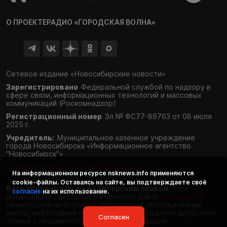
О ПРОЕКТЕ
РАДИО «ГОРОДСКАЯ ВОЛНА»
Сетевое издание «Новосибирские новости»
Зарегистрировано
Федеральной службой по надзору в
сфере связи,
информационных технологий и массовых
коммуникаций (Роскомнадзор)
Регистрационный номер
Эл № ФС77-89763 от 08 июля
2025 г.
Учредитель:
Муниципальное казённое учреждение
города Новосибирска «Информационное агентство
"Новосибирск"»
Согласие и политика конфиденциальности
На информационном ресурсе
nsknews.info
применяются
cookie-файлы. Оставаясь на сайте, вы подтверждаете своё
Весь контент защищён авторским правом.
При
согласие
на их использование.
цитировании текстовых материалов сайта
nsknews.info
гиперссылка на источник обязательна. Использование
видео, инфографики и фотоматериалов издания допустимо
Согласен
только с письменного разрешения редакции.