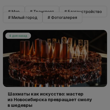
# Мэр
# Транспорт
# Благоустройство
# Милый город
# Фотогалерея
4 дня назад
Шахматы как искусство: мастер
из Новосибирска превращает смолу
в шедевры