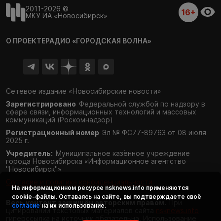
2011-2026 ©
16+
МКУ ИА «Новосибирск»
О ПРОЕКТЕ
РАДИО «ГОРОДСКАЯ ВОЛНА»
Сетевое издание «Новосибирские новости»
Зарегистрировано
Федеральной службой по надзору в
сфере связи,
информационных технологий и массовых
коммуникаций (Роскомнадзор)
Регистрационный номер
Эл № ФС77-89763 от 08 июля
2025 г.
Учредитель:
Муниципальное казённое учреждение
города Новосибирска «Информационное агентство
"Новосибирск"»
Согласие и политика конфиденциальности
На информационном ресурсе
nsknews.info
применяются
cookie-файлы. Оставаясь на сайте, вы подтверждаете своё
Весь контент защищён авторским правом.
При
согласие
на их использование.
цитировании текстовых материалов сайта
nsknews.info
гиперссылка на источник обязательна. Использование