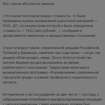
без торгов абсолютно законна.
«Что касается споров вокруг стоимости, то была
проведена оценка независимой оценочной компанией —
ООО „А2“, по результатам которой и была определена
стоимость — 154,2 млн рублей», — сообщили в
департаменте земельных и имущественных отношений.
Страсти вокруг земли, ограниченной улицами Российской,
Полевой и Демакова, закипели три года назад — когда там
решили облагородить сквер. За его благоустройство
жители Академгородка высказались во время
рейтингового голосования. Территорию включили в
муниципальную программу «Формирование современной
городской среды» в рамках профильного национального
проекта.
Исторически участок разделён на две части — пустырь с
заброшенными погребами и заасфальтированные площадки
с овощехранилищем. Сквер изначально должен был