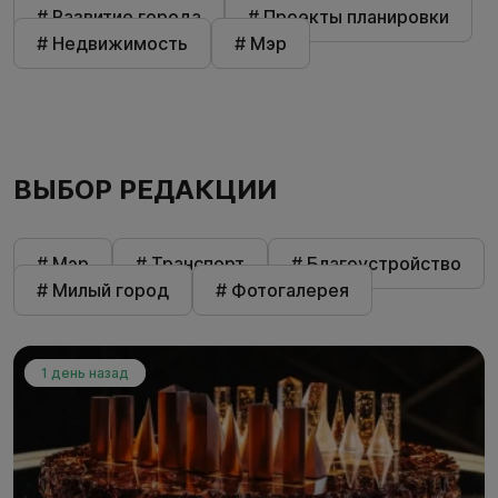
# Развитие города
# Проекты планировки
# Недвижимость
# Мэр
ВЫБОР РЕДАКЦИИ
# Мэр
# Транспорт
# Благоустройство
# Милый город
# Фотогалерея
1 день назад