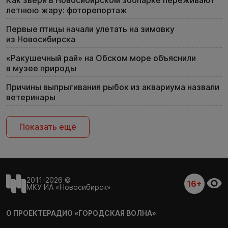
Как звери в Новосибирском зоопарке переживают
летнюю жару: фоторепортаж
Первые птицы начали улетать на зимовку
из Новосибирска
«Ракушечный рай» на Обском море объяснили
в музее природы
Причины выпрыгивания рыбок из аквариума назвали
ветеринары
Показать ещё
2011-2026 ©
16+
МКУ ИА «Новосибирск»
О ПРОЕКТЕ
РАДИО «ГОРОДСКАЯ ВОЛНА»