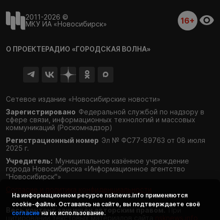
2011-2026 ©
16+
МКУ ИА «Новосибирск»
О ПРОЕКТЕ
РАДИО «ГОРОДСКАЯ ВОЛНА»
Сетевое издание «Новосибирские новости»
Зарегистрировано
Федеральной службой по надзору в
сфере связи,
информационных технологий и массовых
коммуникаций (Роскомнадзор)
Регистрационный номер
Эл № ФС77-89763 от 08 июля
2025 г.
Учредитель:
Муниципальное казённое учреждение
города Новосибирска «Информационное агентство
"Новосибирск"»
Согласие и политика конфиденциальности
На информационном ресурсе
nsknews.info
применяются
cookie-файлы. Оставаясь на сайте, вы подтверждаете своё
Весь контент защищён авторским правом.
При
согласие
на их использование.
цитировании текстовых материалов сайта
nsknews.info