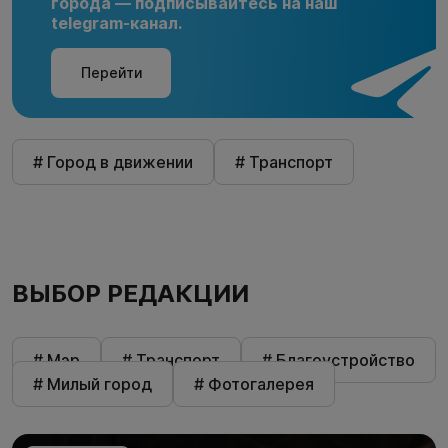
города — подписывайтесь на наш
telegram-канал.
Перейти
# Город в движении
# Транспорт
ВЫБОР РЕДАКЦИИ
# Мэр
# Транспорт
# Благоустройство
# Милый город
# Фотогалерея