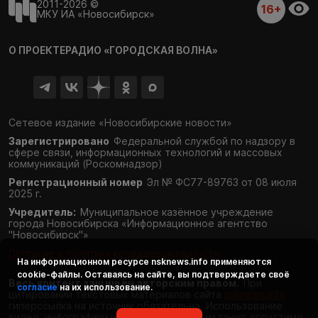
2011-2026 ©
16+
МКУ ИА «Новосибирск»
О ПРОЕКТЕ
РАДИО «ГОРОДСКАЯ ВОЛНА»
Сетевое издание «Новосибирские новости»
Зарегистрировано
Федеральной службой по надзору в
сфере связи,
информационных технологий и массовых
коммуникаций (Роскомнадзор)
Регистрационный номер
Эл № ФС77-89763 от 08 июля
2025 г.
Учредитель:
Муниципальное казённое учреждение
города Новосибирска «Информационное агентство
"Новосибирск"»
Согласие и политика конфиденциальности
На информационном ресурсе
nsknews.info
применяются
cookie-файлы. Оставаясь на сайте, вы подтверждаете своё
Весь контент защищён авторским правом.
При
согласие
на их использование.
цитировании текстовых материалов сайта
nsknews.info
гиперссылка на источник обязательна. Использование
видео, инфографики и фотоматериалов издания допустимо