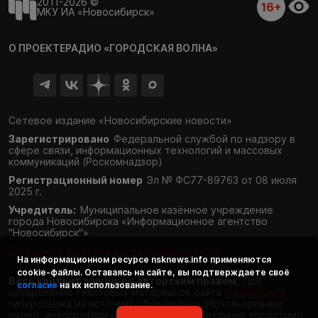
2011-2026 ©
16+
МКУ ИА «Новосибирск»
О ПРОЕКТЕ
РАДИО «ГОРОДСКАЯ ВОЛНА»
Сетевое издание «Новосибирские новости»
Зарегистрировано
Федеральной службой по надзору в
сфере связи,
информационных технологий и массовых
коммуникаций (Роскомнадзор)
Регистрационный номер
Эл № ФС77-89763 от 08 июля
2025 г.
Учредитель:
Муниципальное казённое учреждение
города Новосибирска «Информационное агентство
"Новосибирск"»
Согласие и политика конфиденциальности
На информационном ресурсе
nsknews.info
применяются
cookie-файлы. Оставаясь на сайте, вы подтверждаете своё
Весь контент защищён авторским правом.
При
согласие
на их использование.
цитировании текстовых материалов сайта
nsknews.info
гиперссылка на источник обязательна. Использование
видео, инфографики и фотоматериалов издания допустимо