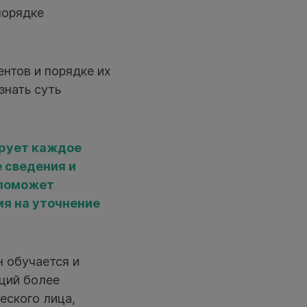
порядке
нтов и порядке их
знать суть
ирует каждое
 сведения и
 поможет
мя на уточнение
 обучается и
аций более
еского лица,