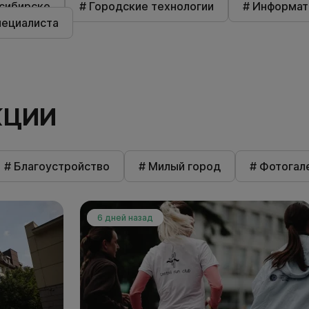
осибирске
# Городские технологии
# Информат
пециалиста
КЦИИ
# Благоустройство
# Милый город
# Фотогал
6 дней назад