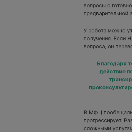
вопросы о готовн
предварительной з
У робота можно у
получения. Если Н
вопроса, он перев
Благодаря т
действие п
транскр
проконсультиро
В МФЦ пообещали,
прогрессирует. Ра
сложными услугами