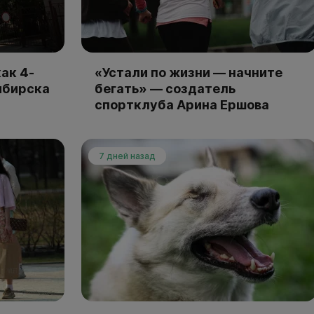
ак 4-
«Устали по жизни — начните
ибирска
бегать» — создатель
спортклуба Арина Ершова
7 дней назад