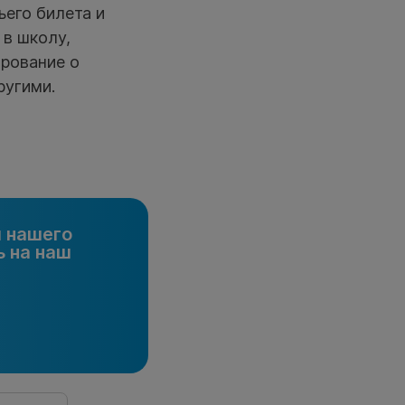
ьего билета и
 в школу,
рование о
ругими.
и нашего
 на наш