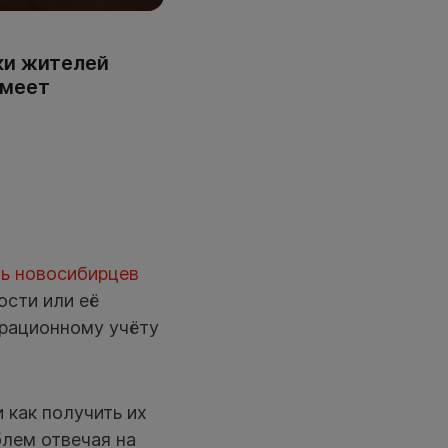
ки жителей
умеет
ть новосибирцев
ости или её
грационному учёту
 как получить их
блем отвечая на