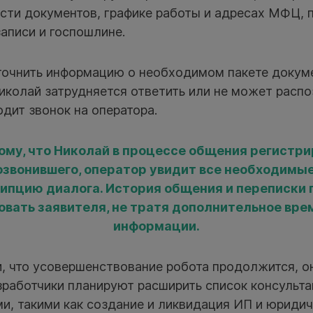
ости документов, графике работы и адресах МФЦ, 
аписи и госпошлине.
точнить информацию о необходимом пакете докуме
иколай затрудняется ответить или не может распо
одит звонок на оператора.
ому, что Николай в процессе общения регистр
озвонившего, оператор увидит все необходимые
ипцию диалога. История общения и переписки
вать заявителя, не тратя дополнительное вре
информации.
 что усовершенствование робота продолжится, он
зработчики планируют расширить список консульт
, такими как создание и ликвидация ИП и юридич