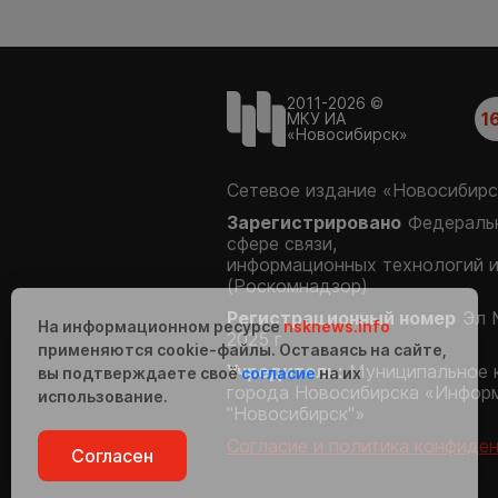
2011-2026 ©
1
МКУ ИА
«Новосибирск»
Сетевое издание «Новосибирс
Зарегистрировано
Федеральн
сфере связи,
информационных технологий 
(Роскомнадзор)
Регистрационный номер
Эл 
На информационном ресурсе
nsknews.info
2025 г.
применяются cookie-файлы. Оставаясь на сайте,
Учредитель:
Муниципальное 
вы подтверждаете своё
согласие
на их
города Новосибирска «Инфор
использование.
"Новосибирск"»
Согласие и политика конфиде
Согласен