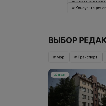
# Сделано в Нов
# Консультация с
ВЫБОР РЕДА
# Мэр
# Транспорт
22 июля