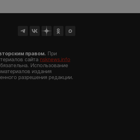
вторским правом.
При
атериалов сайта
nsknews.info
обязательна. Использование
оматериалов издания
енного разрешения редакции.