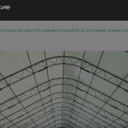
оительство крытой хоккейной коробки на Затулинке оценил м