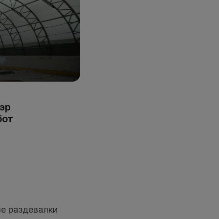
Й
Р
эр
бот
ые раздевалки