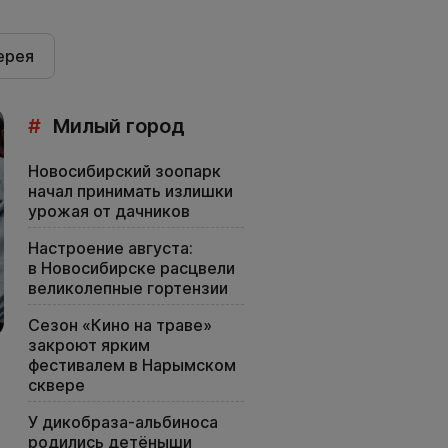
ерея
#
Милый город
Новосибирский зоопарк
начал принимать излишки
урожая от дачников
Настроение августа:
в Новосибирске расцвели
великолепные гортензии
Сезон «Кино на траве»
закроют ярким
фестивалем в Нарымском
сквере
У дикобраза-альбиноса
родились детёныши