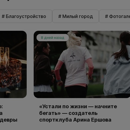
# Благоустройство
# Милый город
# Фотогал
8 дней назад
:
«Устали по жизни — начните
а
бегать» — создатель
едевры
спортклуба Арина Ершова