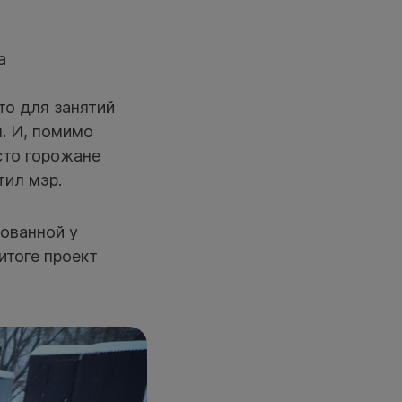
а
о для занятий
л. И, помимо
сто горожане
тил мэр.
бованной у
итоге проект